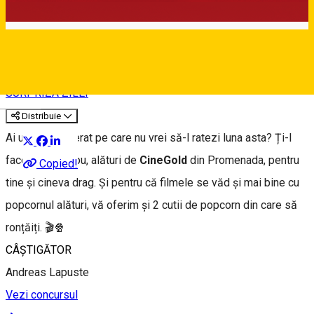
⭐ 7 DECEMBRIE
SURPRIZA ZILEI
Deutsch
Distribuie
Ai un film preferat pe care nu vrei să-l ratezi luna asta? Ți-l
facem noi cadou, alături de
CineGold
din Promenada, pentru
Copied!
tine și cineva drag. Și pentru că filmele se văd și mai bine cu
popcornul alături, vă oferim și 2 cutii de popcorn din care să
ronțăiți. 🎬🍿
CÂȘTIGĂTOR
Andreas Lapuste
Vezi concursul