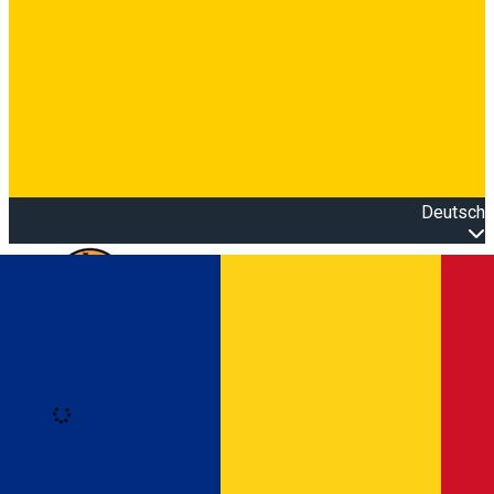
Deutsch
Open main menu
Loading
Anmeldung
Anmelden