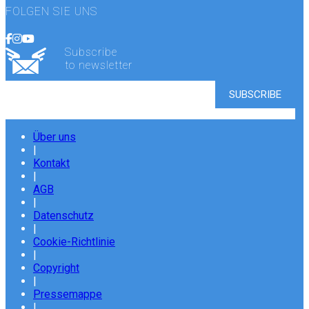
FOLGEN SIE UNS
Subscribe
to newsletter
Über uns
|
Kontakt
|
AGB
|
Datenschutz
|
Cookie-Richtlinie
|
Copyright
|
Pressemappe
|