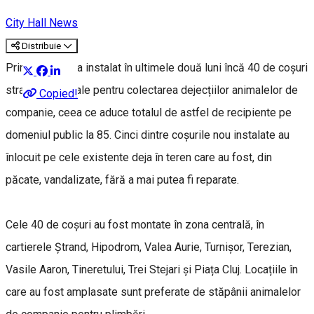
City Hall News
Distribuie
Primăria Sibiu a instalat în ultimele două luni încă 40 de coșuri
stradale speciale pentru colectarea dejecțiilor animalelor de
Copied!
companie, ceea ce aduce totalul de astfel de recipiente pe
domeniul public la 85. Cinci dintre coșurile nou instalate au
înlocuit pe cele existente deja în teren care au fost, din
păcate, vandalizate, fără a mai putea fi reparate.
Cele 40 de coșuri au fost montate în zona centrală, în
cartierele Ștrand, Hipodrom, Valea Aurie, Turnișor, Terezian,
Vasile Aaron, Tineretului, Trei Stejari și Piața Cluj. Locațiile în
care au fost amplasate sunt preferate de stăpânii animalelor