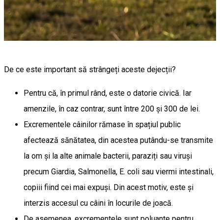
De ce este important să strângeți aceste dejecții?
Pentru că, în primul rând, este o datorie civică. Iar
amenzile, în caz contrar, sunt între 200 și 300 de lei.
Excrementele câinilor rămase în spațiul public
afectează sănătatea, din acestea putându-se transmite
la om și la alte animale bacterii, paraziți sau viruși
precum Giardia, Salmonella, E. coli sau viermi intestinali,
copiii fiind cei mai expuși. Din acest motiv, este și
interzis accesul cu câini în locurile de joacă.
De asemenea, excrementele sunt poluante pentru