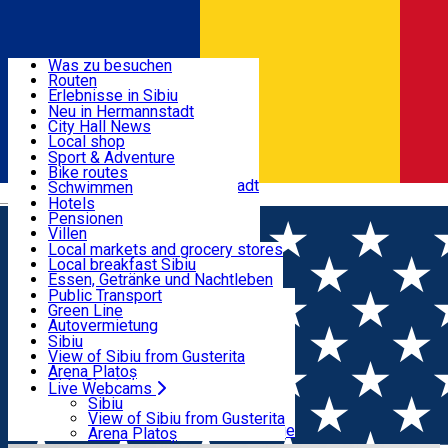
Entdecke
Was zu besuchen
Routen
Nützliche informationen
Erlebnisse in Sibiu
Podcast
Neu in Hermannstadt
Kultur
City Hall News
Aktivitäten & Abenteuer
Museen
Local shop
Kirchen
Sibiu Handwerker
Sport & Adventure
Parks, Zoo
Sibiul Verde
Bike routes
Unterkunft
Im Umkreis von Hermannstadt
Public services
Schwimmen
Română
Bildung
Reiten
Hotels
Wie komme ich nach Sibiu?
Fitnessstudio
Pensionen
Essen, Getränke & Nachtleben
Touristeninfo
Loc de joacă indoor
Villen
Reiseführer
Loc de joacă outdoor
Hostels
Local markets and grocery stores
Guided tours
Ski
Motels
Local breakfast Sibiu
Transport & Parken
Local publication
Eislaufen
Camping
Essen, Getränke und Nachtleben
Schönheitssalon
Yoga
Zimmer zu vermieten
Pizza
Public Transport
Wohnungen
Fast Food
Green Line
Live Webcams
Unterkunft außerhalb von Sibiu
Kaffeestube
Autovermietung
Konditorei
Fahrad verleih
Sibiu
Pub, Bar
Scooter rentals
View of Sibiu from Gusterita
Nachtclubs
Taxi
Arena Platoș
Bäckerei
Ride Sharing
Live Webcams
Home
City Hall News
85 de coșuri stradale speciale
Park-Tickets
Sibiu
Parkplätze
View of Sibiu from Gusterita
pentru colectarea dejecțiilor animalelor de companie
Ladestationen für Elektrofahrzeuge
Arena Platoș