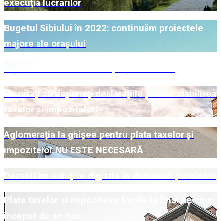
execuția lucrărilor
Bugetul Sibiului în 2022: continuăm proiectele
majore ale orașului
Sibiul va avea încă 10 stații de încărcare
Nu uitați să depuneți declarațiile pentru stabilirea
taxelor și impozitelor!
Aglomerația la ghișee pentru plata taxelor și
impozitelor NU ESTE NECESARĂ
Dezvoltăm soluțiile digitale în domeniul parcărilor
Plata taxelor și impozitelor locale la final de an și
început de an nou