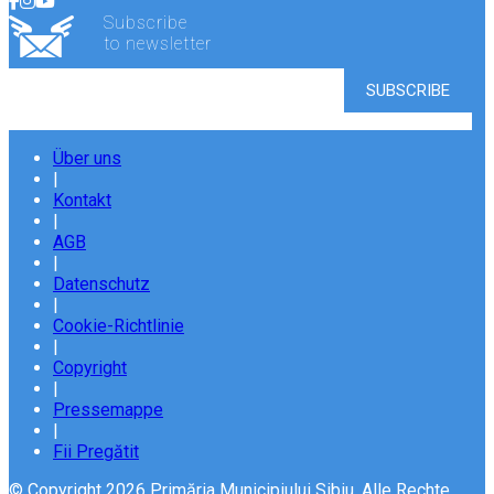
Subscribe
to newsletter
Über uns
|
Kontakt
|
AGB
|
Datenschutz
|
Cookie-Richtlinie
|
Copyright
|
Pressemappe
|
Fii Pregătit
© Copyright 2026 Primăria Municipiului Sibiu. Alle Rechte