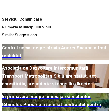
Serviciul Comunicare
Primăria Municipiului Sibiu
Similar Suggestions
Centrul social de pe strada Andrei Șaguna a fost
reabilitat
Asociația de Dezvoltare Intercomunitară
Transport Metropolitan Sibiu are statut, act
constitutiv, președinte și consiliu director
În primăvară începe amenajarea malurilor
Cibinului. Primăria a semnat contractul pentru