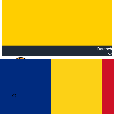
Deutsch
Open main menu
Loading
Anmeldung
Anmelden