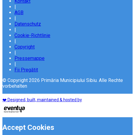
Kontakt
|
AGB
|
Datenschutz
|
Cookie-Richtlinie
|
Copyright
|
Pressemappe
|
Fii Pregătit
© Copyright 2026 Primăria Municipiului Sibiu. Alle Rechte
vorbehalten
❤️ Designed, built, maintained & hosted by
Accept Cookies