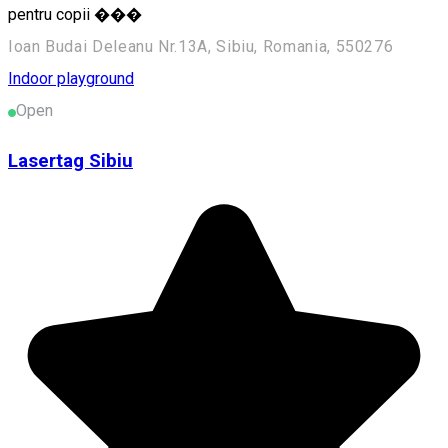
pentru copii ���
Ioan Budai Deleanu Nr.13A, Sibiu, Romania, 550276
Indoor playground
Open
Lasertag Sibiu