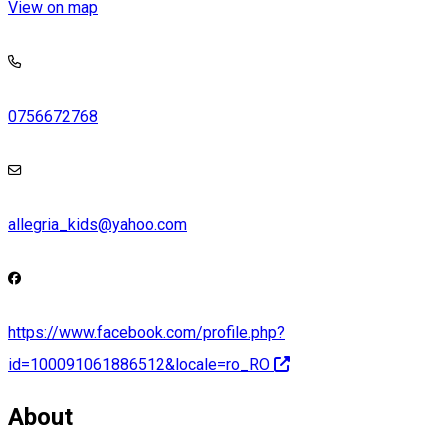
View on map
0756672768
allegria_kids@yahoo.com
https://www.facebook.com/profile.php?
id=100091061886512&locale=ro_RO
About