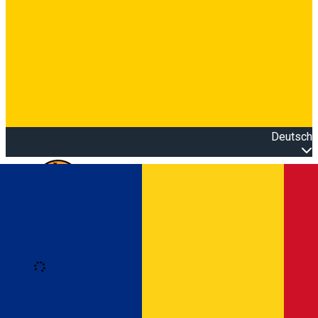
Deutsch
Open main menu
Loading
Anmeldung
Anmelden