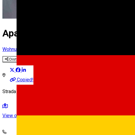
Apartament For You GOLD
Wohnung im Hotel
Distribuie
Copied!
Strada Tribunei 26, Sibiu, Romania
View on map