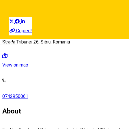
Wohnung im Hotel
Distribuie
Copied!
Strada Tribunei 26, Sibiu, Romania
Deutsch
View on map
0742950061
About