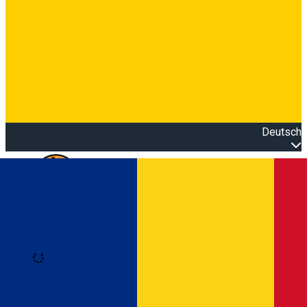
Deutsch
Open main menu
Loading
Anmeldung
Anmelden