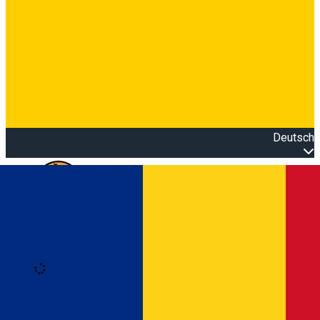
Deutsch
Open main menu
Loading
Anmeldung
Anmelden