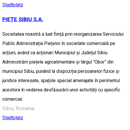
Stadtplatz
PIEȚE SIBIU S.A.
Societatea noastră a luat ființă prin reorganizarea Serviciului
Public Administrația Piețelor în societate comercială pe
acțiuni, având ca acționari Municipiul și Județul Sibiu.
Administrăm piețele agroalimentare și târgul “Obor” din
municipiul Sibiu, punând la dispoziția persoanelor fizice și
juridice interesate, spațiile special amenajate în perimetrul
acestora în vederea desfăsurării unor activități cu specific
comercial.
Sibiu, Romania
Stadtplatz