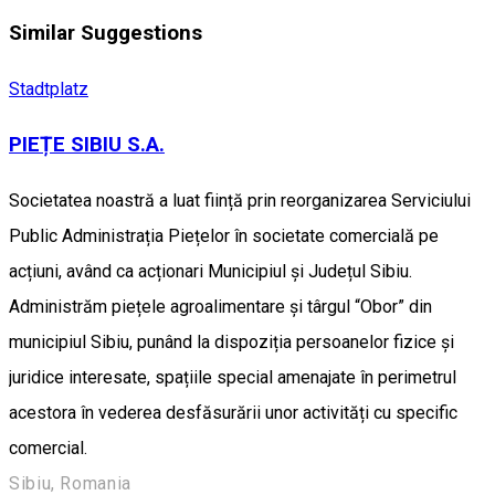
Similar Suggestions
Stadtplatz
PIEȚE SIBIU S.A.
Societatea noastră a luat ființă prin reorganizarea Serviciului
Public Administrația Piețelor în societate comercială pe
acțiuni, având ca acționari Municipiul și Județul Sibiu.
Administrăm piețele agroalimentare și târgul “Obor” din
municipiul Sibiu, punând la dispoziția persoanelor fizice și
juridice interesate, spațiile special amenajate în perimetrul
acestora în vederea desfăsurării unor activități cu specific
comercial.
Sibiu, Romania