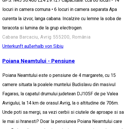
GPS: N45 36.460 E24 29.127 Capacitate: cca 60 locuri • 14
locuri in camera comuna • 6 locuri in camera separata Apa
curenta la izvor, langa cabana. Incalzire cu lemne la soba de
teracota si lumina de la grup electrogen.
Cabana Barcaciu, Avrig 555200, România
Unterkunft außerhalb von Sibiu
Poiana Neamtului - Pensiune
Poiana Neamtului este o pensiune de 4 margarete, cu 15
camere situata la poalele muntelui Budislavu din masivul
Fagaras, la capatul drumului judetean DJ105F de pe Valea
Avrigului, la 14 km de orasul Avrig, la o altitudine de 706m.
Unde poti sa mergi, sa vezi cerbii si ciutele de aproape si sa
le mai si hranesti? Doar la pensiunea Poiana Neamtului care