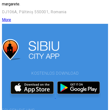
margarete.
DJ106A, Păltiniș 550001, Romania
More
KOSTENLOS DOWNLOAD