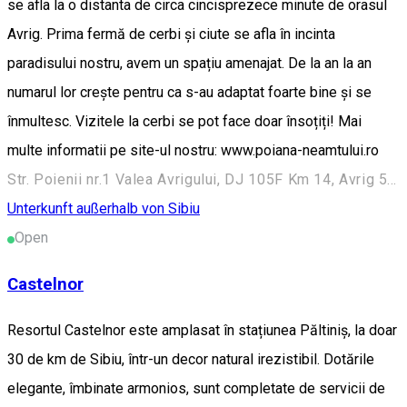
se afla la o distanta de circa cincisprezece minute de orasul
Avrig. Prima fermă de cerbi și ciute se afla în incinta
paradisului nostru, avem un spațiu amenajat. De la an la an
numarul lor crește pentru ca s-au adaptat foarte bine și se
înmultesc. Vizitele la cerbi se pot face doar însoțiți! Mai
multe informatii pe site-ul nostru: www.poiana-neamtului.ro
Str. Poienii nr.1 Valea Avrigului, DJ 105F Km 14, Avrig 555200, România
Unterkunft außerhalb von Sibiu
Open
Castelnor
Resortul Castelnor este amplasat în stațiunea Păltiniș, la doar
30 de km de Sibiu, într-un decor natural irezistibil. Dotările
elegante, îmbinate armonios, sunt completate de servicii de