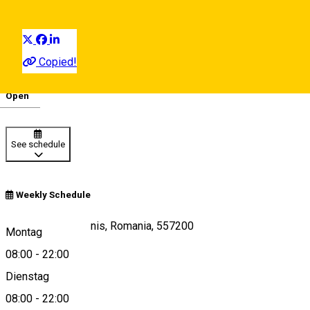
Distribuie
Copied!
08:00 - 22:00
Open
Deutsch
See schedule
Weekly Schedule
Aria Paltinis, Paltinis, Romania, 557200
Montag
08:00
-
22:00
Dienstag
View on map
08:00
-
22:00