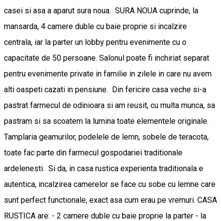
casei si asa a aparut sura noua. SURA NOUA cuprinde, la
mansarda, 4 camere duble cu baie proprie si incalzire
centrala, iar la parter un lobby pentru evenimente cu o
capacitate de 50 persoane. Salonul poate fi inchiriat separat
pentru evenimente private in familie in zilele in care nu avem
alti oaspeti cazati in pensiune. Din fericire casa veche si-a
pastrat farmecul de odinioara si am reusit, cu multa munca, sa
pastram si sa scoatem la lumina toate elementele originale.
Tamplaria geamurilor, podelele de lemn, sobele de teracota,
toate fac parte din farmecul gospodariei traditionale
ardelenesti. Si da, in casa rustica experienta traditionala e
autentica, incalzirea camerelor se face cu sobe cu lemne care
sunt perfect functionale, exact asa cum erau pe vremuri. CASA
RUSTICA are: - 2 camere duble cu baie proprie la parter - la