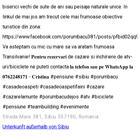
biserici vechi de sute de ani sau peisaje naturale unice. In
linkul de mai jos am trecut cele mai frumoase obiective
turistice din zona:
https://www.facebook.com/porumbacu381/posts/pfbid0
Va asteptam cu mic cu mare sa va aratam frumoasa
Transilvanie! 𝐏𝐞𝐧𝐭𝐫𝐮 𝐫𝐞𝐳𝐞𝐫𝐯𝐚𝐫𝐢 de cazare si inchiriere de atv-
uri/biciclete ne puteti contacta 𝐥𝐚 𝐭𝐞𝐥𝐞𝐟𝐨𝐧 𝐬𝐚𝐮 𝐩𝐞 𝐖𝐡𝐚𝐭𝐬𝐀𝐩𝐩 𝐥𝐚
𝟎𝟕𝟔𝟐𝟐𝟒𝟖𝟏𝟕𝟏 - 𝐂𝐫𝐢𝐬𝐭𝐢𝐧𝐚 #pensiune #sibiu #porumbacu
#casadeoaspeti #casadeoaspetifaini #cazare
#cazarelamunte #porumbacudejos #atv #biciclete
#pensiune #teambuilding #evenimente
Strada Mare 381, Sibiu 557190, Romania
Unterkunft außerhalb von Sibiu