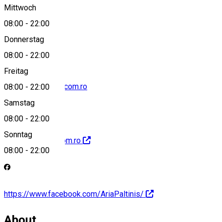
Mittwoch
08:00
-
22:00
40752043182
Donnerstag
08:00
-
22:00
Freitag
aria.paltinis@aria.com.ro
08:00
-
22:00
Samstag
08:00
-
22:00
Sonntag
http://www.aria.com.ro
08:00
-
22:00
https://www.facebook.com/AriaPaltinis/
About