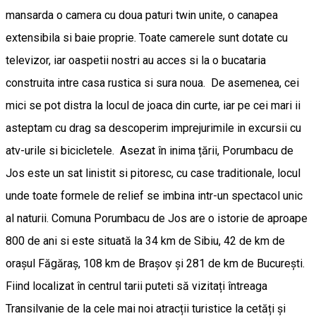
mansarda o camera cu doua paturi twin unite, o canapea
extensibila si baie proprie. Toate camerele sunt dotate cu
televizor, iar oaspetii nostri au acces si la o bucataria
construita intre casa rustica si sura noua. De asemenea, cei
mici se pot distra la locul de joaca din curte, iar pe cei mari ii
asteptam cu drag sa descoperim imprejurimile in excursii cu
atv-urile si bicicletele. Asezat în inima țării, Porumbacu de
Jos este un sat linistit si pitoresc, cu case traditionale, locul
unde toate formele de relief se imbina intr-un spectacol unic
al naturii. Comuna Porumbacu de Jos are o istorie de aproape
800 de ani si este situată la 34 km de Sibiu, 42 de km de
orașul Făgăraș, 108 km de Brașov și 281 de km de București.
Fiind localizat în centrul tarii puteti să vizitați întreaga
Transilvanie de la cele mai noi atracții turistice la cetăți și