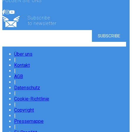
FOLGEN SIE UNS
Subscribe
to newsletter
Über uns
|
Kontakt
|
AGB
|
Datenschutz
|
Cookie-Richtlinie
|
Copyright
|
Pressemappe
|