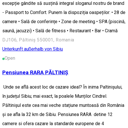
excepție gândite să susțină integral sloganul nostru de brand
- Passport to Comfort. Punem la dispoziția oaspeților: • 28 de
camere • Sală de conferințe • Zone de meeting • SPA (piscină,
saună, jacuzzi) • Sală de fitness • Restaurant • Bar • Cramă
DJ106, Păltiniș 550001, Romania
Unterkunft außerhalb von Sibiu
Open
Pensiunea RARA PĂLTINIȘ
Unde se află acest loc de cazare ideal? În inima Paltinișului,
în județul Sibiu; mai exact, la poalele Munților Cindrel.
Păltinișul este cea mai veche stațiune muntoasă din România
și se afla la 32 km de Sibiu. Pensiunea RARA detine 12
camere si ofera cazare la standarde europene de 4