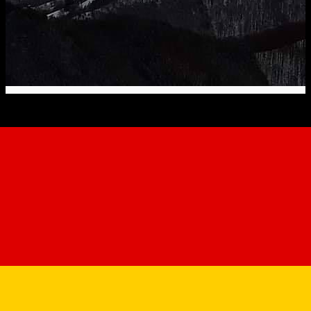
Aria Păltiniș
Unterkunft außerhalb von Sibiu