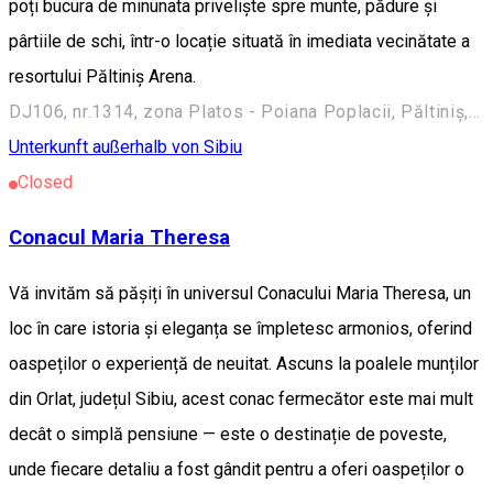
poți bucura de minunata priveliște spre munte, pădure și
pârtiile de schi, într-o locație situată în imediata vecinătate a
resortului Păltiniș Arena.
DJ106, nr.1314, zona Platos - Poiana Poplacii, Păltiniș, Sibiu, Romania, 550001
Unterkunft außerhalb von Sibiu
Closed
Conacul Maria Theresa
Vă invităm să pășiți în universul Conacului Maria Theresa, un
loc în care istoria și eleganța se împletesc armonios, oferind
oaspeților o experiență de neuitat. Ascuns la poalele munților
din Orlat, județul Sibiu, acest conac fermecător este mai mult
decât o simplă pensiune — este o destinație de poveste,
unde fiecare detaliu a fost gândit pentru a oferi oaspeților o