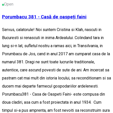
Open
Porumbacu 381 - Casă de oaspeți faini
Servus, calatorule! Noi suntem Cristina si Klah, nascuti in
Bucuresti si renascuti in inima Ardealului. Colindand tara in
lung si-n lat, sufletul nostru a ramas aici, in Transilvania, in
Porumbacu de Jos, cand in anul 2017 am cumparat casa de la
numarul 381. Dragi ne sunt toate lucrurile traditionale,
autentice, care ascund povesti de sute de ani. Am incercat sa
pastram cat mai mult din istoria locului, sa reconditionam si sa
ducem mai departe farmecul gospodariilor ardelenesti.
Porumbacu381 - Casa de Oaspeti Faini- este compusa din
doua cladiri, asa cum a fost proiectata in anul 1934. Cum
timpul si-a pus amprenta, am fost nevoiti sa reconstruim sura