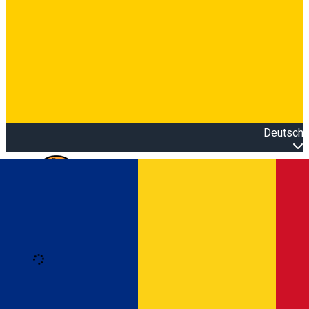
Deutsch
Open main menu
Loading
Anmeldung
Anmelden