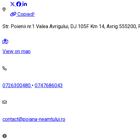
Copied!
Str. Poienii nr.1 Valea Avrigului, DJ 105F Km 14, Avrig 555200,
View on map
0726300480
•
0747686043
contact@poiana-neamtului.ro