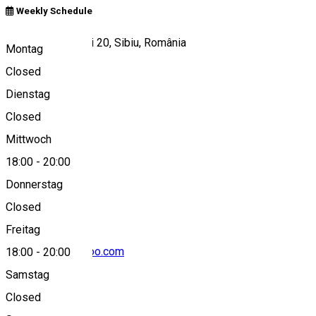
Weekly Schedule
Strada Mitropoliei 20, Sibiu, România
Montag
Closed
Dienstag
View on map
Closed
Mittwoch
18:00
-
20:00
+40743117072
Donnerstag
Closed
Freitag
dan_streza@yahoo.com
18:00
-
20:00
Samstag
About
Closed