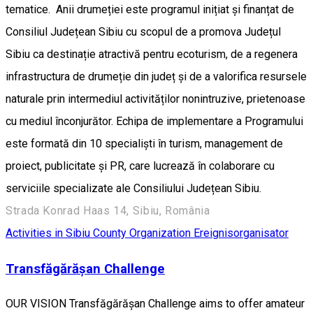
tematice. Anii drumeției este programul inițiat și finanțat de
Consiliul Județean Sibiu cu scopul de a promova Județul
Sibiu ca destinație atractivă pentru ecoturism, de a regenera
infrastructura de drumeție din județ și de a valorifica resursele
naturale prin intermediul activităților nonintruzive, prietenoase
cu mediul înconjurător. Echipa de implementare a Programului
este formată din 10 specialiști în turism, management de
proiect, publicitate și PR, care lucrează în colaborare cu
serviciile specializate ale Consiliului Județean Sibiu.
Strada Konrad Haas 14, Sibiu, România
Activities in Sibiu County
Organization
Ereignisorganisator
Transfăgărășan Challenge
OUR VISION Transfăgărășan Challenge aims to offer amateur