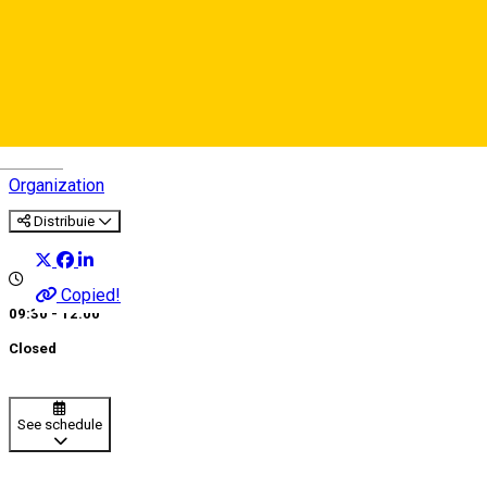
Asociaţia Corală Timotei
Popovici
Deutsch
Organization
Distribuie
Copied!
09:30 - 12:00
Closed
See schedule