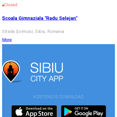
Closed
Școala Gimnaziala "Radu Selejan"
Strada Șoimului, Sibiu, Romania
More
KOSTENLOS DOWNLOAD