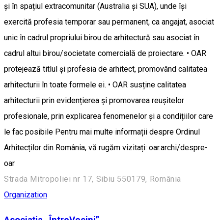
și în spațiul extracomunitar (Australia și SUA), unde își
exercită profesia temporar sau permanent, ca angajat, asociat
unic în cadrul propriului birou de arhitectură sau asociat în
cadrul altui birou/societate comercială de proiectare. • OAR
protejează titlul și profesia de arhitect, promovând calitatea
arhitecturii în toate formele ei. • OAR susține calitatea
arhitecturii prin evidențierea și promovarea reușitelor
profesionale, prin explicarea fenomenelor și a condițiilor care
le fac posibile Pentru mai multe informații despre Ordinul
Arhitecților din România, vă rugăm vizitați: oar.archi/despre-
oar
Strada Mitropoliei nr 17, Sibiu 550179, România
Organization