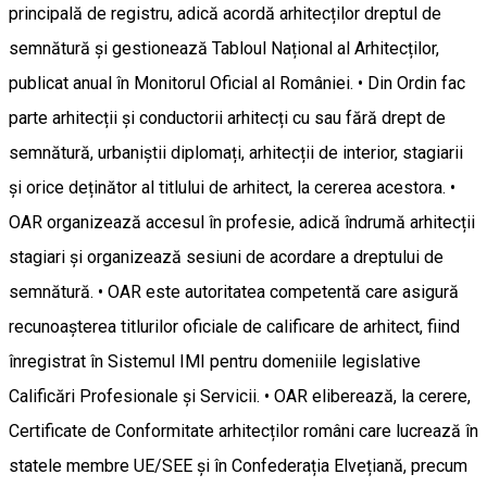
principală de registru, adică acordă arhitecților dreptul de
semnătură și gestionează Tabloul Național al Arhitecților,
publicat anual în Monitorul Oficial al României. • Din Ordin fac
parte arhitecții și conductorii arhitecți cu sau fără drept de
semnătură, urbaniștii diplomați, arhitecții de interior, stagiarii
și orice deținător al titlului de arhitect, la cererea acestora. •
OAR organizează accesul în profesie, adică îndrumă arhitecții
stagiari și organizează sesiuni de acordare a dreptului de
semnătură. • OAR este autoritatea competentă care asigură
recunoașterea titlurilor oficiale de calificare de arhitect, fiind
înregistrat în Sistemul IMI pentru domeniile legislative
Calificări Profesionale și Servicii. • OAR eliberează, la cerere,
Certificate de Conformitate arhitecților români care lucrează în
statele membre UE/SEE și în Confederația Elvețiană, precum