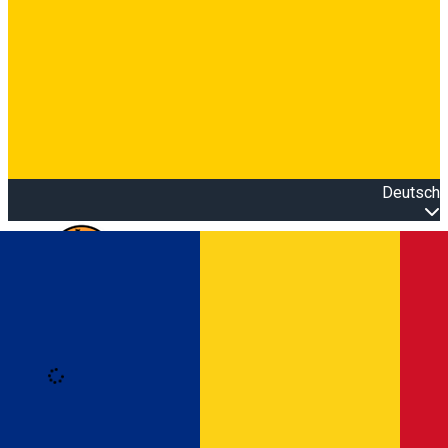
Deutsch
Open main menu
Loading
Anmeldung
Anmelden