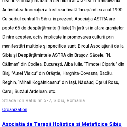
cea de-a doua jumătate a secolului al XIX-lea în Transilvania.
Activitatea Asociaţiei a fost reactivată începând cu anul 1990.
Cu sediul central în Sibiu, în prezent, Asociaţia ASTRA are
peste 65 de despărţăminte (filiale) în ţară și în afara graniţelor.
Dintre acestea, activ implicate în promovarea culturii prin
manifestări multiple şi specifice sunt: Biroul Asociaţiunii de la
Sibiu şi Despărţămintele ASTRA din Braşov, Săcele, “N.
Căliman” din Codlea, Bucureşti, Alba Iulia, “Timotei Cipariu” din
Blaj, ”Aurel Vlaicu” din Orăştie, Harghita-Covasna, Bacău,
Reghin, “Mihail Kogălniceanu” din Iaşi, Năsăud, Oţelul Rosu,
Carei, Buzăul Ardelean, etc.
Strada Ion Ratiu nr. 5-7, Sibiu, Romania
Organization
Asociatia de Terapii Holistice si Metafizice Sibiu