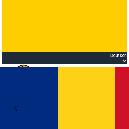
Deutsch
Open main menu
Loading
Anmeldung
Anmelden