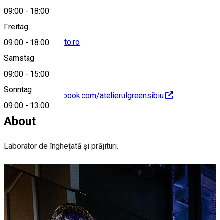
09:00
-
18:00
Freitag
office@greengelato.ro
09:00
-
18:00
Samstag
09:00
-
15:00
Sonntag
https://www.facebook.com/atelierulgreensibiu
09:00
-
13:00
About
Laborator de înghețată și prăjituri.