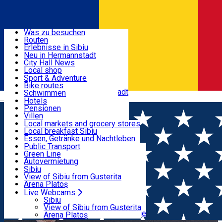
Entdecke
Was zu besuchen
Routen
Nützliche informationen
Erlebnisse in Sibiu
Podcast
Neu in Hermannstadt
Kultur
City Hall News
Aktivitäten & Abenteuer
Museen
Local shop
Kirchen
Sibiu Handwerker
Sport & Adventure
Parks, Zoo
Sibiul Verde
Bike routes
Unterkunft
Im Umkreis von Hermannstadt
Public services
Schwimmen
Română
Bildung
Reiten
Hotels
Wie komme ich nach Sibiu?
Fitnessstudio
Pensionen
Essen, Getränke & Nachtleben
Touristeninfo
Loc de joacă indoor
Villen
Reiseführer
Loc de joacă outdoor
Hostels
Local markets and grocery stores
Guided tours
Ski
Motels
Local breakfast Sibiu
Transport & Parken
Local publication
Eislaufen
Camping
Essen, Getränke und Nachtleben
Schönheitssalon
Yoga
Zimmer zu vermieten
Pizza
Public Transport
Wohnungen
Fast Food
Green Line
Live Webcams
Unterkunft außerhalb von Sibiu
Kaffeestube
Autovermietung
Konditorei
Fahrad verleih
Sibiu
Pub, Bar
Scooter rentals
View of Sibiu from Gusterita
Nachtclubs
Taxi
Arena Platoș
Bäckerei
Ride Sharing
Live Webcams
Home
Kuchenladen Bäckerei Konditorei
Atelierul
Park-Tickets
Sibiu
Parkplätze
View of Sibiu from Gusterita
Green
Ladestationen für Elektrofahrzeuge
Arena Platoș