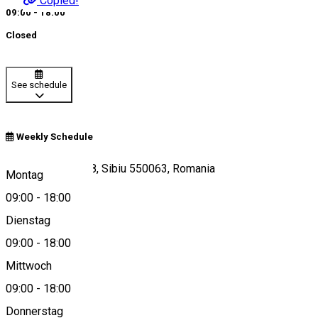
Copied!
09:00 - 18:00
Closed
See schedule
Weekly Schedule
Strada Doljului 4-8, Sibiu 550063, Romania
Montag
09:00
-
18:00
Dienstag
View on map
09:00
-
18:00
Mittwoch
09:00
-
18:00
0753670040
Donnerstag