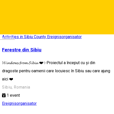
Backyard Agency
Similar Suggestions
Activities in Sibiu County
Ereignisorganisator
Deutsch
Ferestre din Sibiu
𝓦𝓲𝓷𝓭𝓸𝔀𝓼 𝓯𝓻𝓸𝓶 𝓢𝓲𝓫𝓲𝓾 ❤️✨Proiectul a început cu și din
dragoste pentru oamenii care locuiesc în Sibiu sau care ajung
aici ❤️
Sibiu, Romania
1
event
Ereignisorganisator