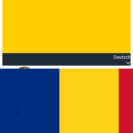
Deutsch
Open main menu
Loading
Anmeldung
Anmelden