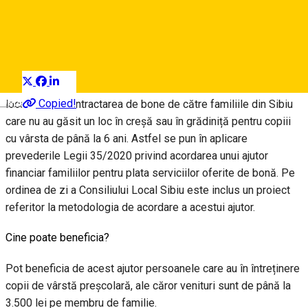
Public Interest Information
Distribuie
Din 3 iunie 2020, Primăria Sibiu va acorda bani din bugetul
Deutsch
Copied!
local pentru contractarea de bone de către familiile din Sibiu
care nu au găsit un loc în creșă sau în grădiniță pentru copiii
cu vârsta de până la 6 ani. Astfel se pun în aplicare
prevederile Legii 35/2020 privind acordarea unui ajutor
financiar familiilor pentru plata serviciilor oferite de bonă. Pe
ordinea de zi a Consiliului Local Sibiu este inclus un proiect
referitor la metodologia de acordare a acestui ajutor.
Cine poate beneficia?
Pot beneficia de acest ajutor persoanele care au în întreținere
copii de vârstă preșcolară, ale căror venituri sunt de până la
3.500 lei pe membru de familie.