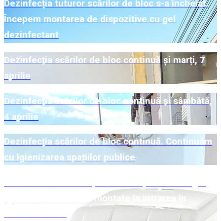
Dezinfecția tuturor scărilor de bloc s-a încheiat.
Începem montarea de dispozitive cu gel
dezinfectant
Dezinfecția scărilor de bloc continuă și marți, 7
aprilie
Dezinfecția scărilor de bloc continuă și sâmbătă,
4 aprilie
Dezinfecția scărilor de bloc continuă. Continuăm
cu igienizarea spațiilor publice
Primăria Sibiu achiziționează dispozitive cu gel
igienizant care vor fi montate la intrarea în
scările de bloc