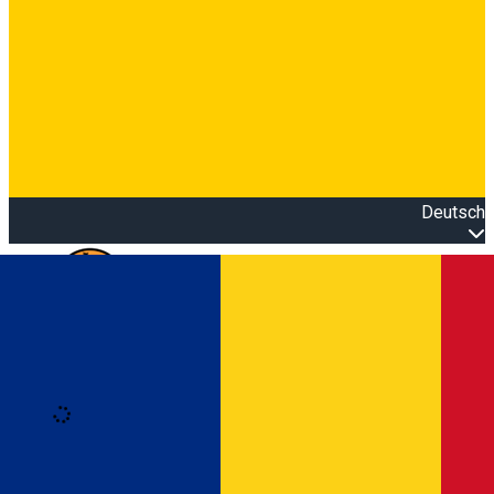
Deutsch
Open main menu
Loading
Anmeldung
Anmelden