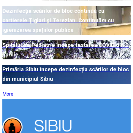
Dezinfecția scărilor de bloc continuă cu
cartierele Țiglari și Terezian. Continuăm cu
igienizarea spațiilor publice
Spitalul de Pediatrie începe testarea COVID din 3
aprilie
Primăria Sibiu începe dezinfecția scărilor de bloc
din municipiul Sibiu
More