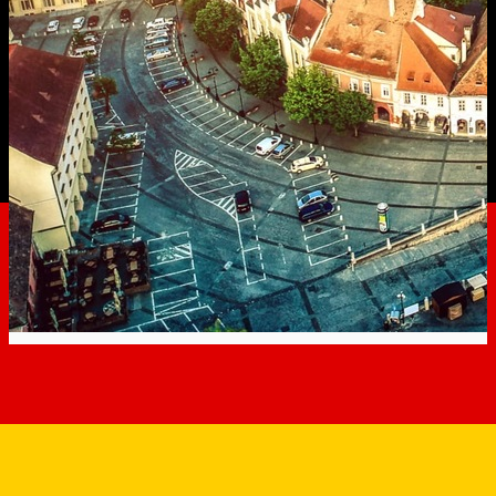
Bani din bugetul local pentru
bone, în cazul în care nu
găsiți loc în creșă sau
grădiniță