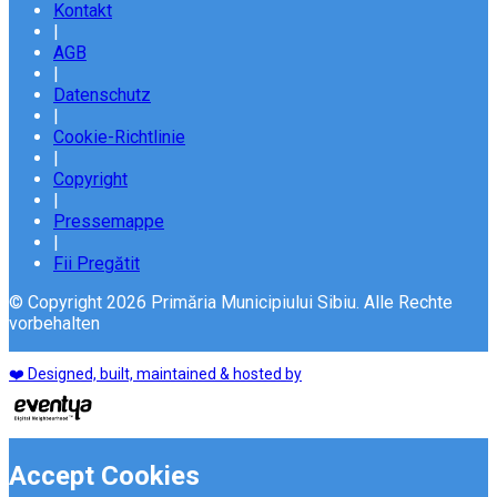
Kontakt
|
AGB
|
Datenschutz
|
Cookie-Richtlinie
|
Copyright
|
Pressemappe
|
Fii Pregătit
© Copyright 2026 Primăria Municipiului Sibiu. Alle Rechte
vorbehalten
❤️ Designed, built, maintained & hosted by
Accept Cookies