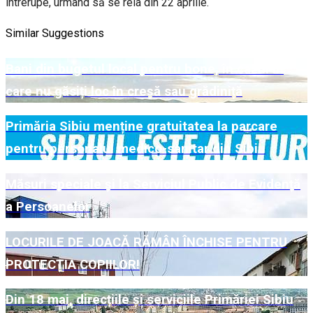
întrerupe, urmând să se reia din 22 aprilie.
Similar Suggestions
Bani din bugetul local pentru bone, în cazul în
care nu găsiți loc în creșă sau grădiniță
Primăria Sibiu menține gratuitatea la parcare
pentru personalul medico-sanitar din Sibiu
Măsuri speciale și la Serviciul Public de Evidență
a Persoanelor
LOCURILE DE JOACĂ RĂMÂN ÎNCHISE PENTRU
PROTECȚIA COPIILOR!
Din 18 mai, direcțiile și serviciile Primăriei Sibiu