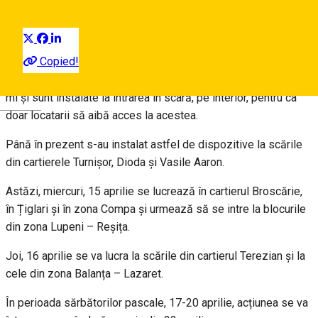
Distribuie
Primăria Sibiu a demarat luni, 13 aprilie acțiunea de montare a
Copied!
dispozitivelor cu gel dezinfectant la intrarea în scările de bloc
din municipiul Sibiu. Aceste aparate au capacitatea de 600 de
ml și sunt instalate la intrarea în scară, pe interior, pentru ca
Deutsch
doar locatarii să aibă acces la acestea.
Până în prezent s-au instalat astfel de dispozitive la scările
din cartierele Turnișor, Dioda și Vasile Aaron.
Astăzi, miercuri, 15 aprilie se lucrează în cartierul Broscărie,
în Țiglari și în zona Compa și urmează să se intre la blocurile
din zona Lupeni – Reșița.
Joi, 16 aprilie se va lucra la scările din cartierul Terezian și la
cele din zona Balanța – Lazaret.
În perioada sărbătorilor pascale, 17-20 aprilie, acțiunea se va