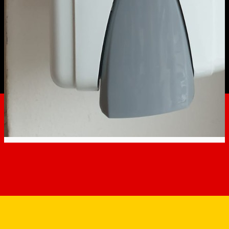
Continuă montarea
dispozitivelor cu gel
dezinfectant la scările de bloc
Public Interest Information