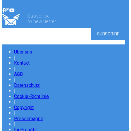
Subscribe
to newsletter
Über uns
|
Kontakt
|
AGB
|
Datenschutz
|
Cookie-Richtlinie
|
Copyright
|
Pressemappe
|
Fii Pregătit