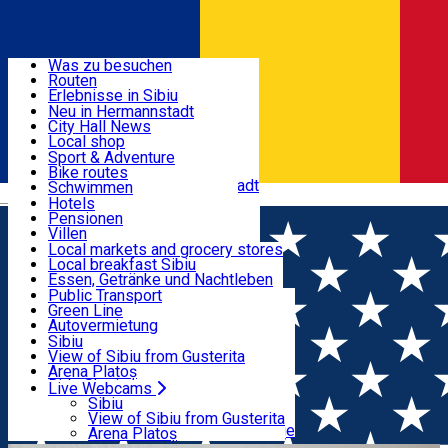
Entdecke
Was zu besuchen
Routen
Nützliche informationen
Erlebnisse in Sibiu
Podcast
Neu in Hermannstadt
Kultur
City Hall News
Aktivitäten & Abenteuer
Museen
Local shop
Kirchen
Sibiu Handwerker
Sport & Adventure
Parks, Zoo
Sibiul Verde
Bike routes
Unterkunft
Im Umkreis von Hermannstadt
Public services
Schwimmen
Română
Bildung
Reiten
Hotels
Wie komme ich nach Sibiu?
Fitnessstudio
Pensionen
Essen, Getränke & Nachtleben
Touristeninfo
Loc de joacă indoor
Villen
Reiseführer
Loc de joacă outdoor
Hostels
Local markets and grocery stores
Guided tours
Ski
Motels
Local breakfast Sibiu
Transport & Parken
Local publication
Eislaufen
Camping
Essen, Getränke und Nachtleben
Schönheitssalon
Yoga
Zimmer zu vermieten
Pizza
Public Transport
Wohnungen
Fast Food
Green Line
Live Webcams
Unterkunft außerhalb von Sibiu
Kaffeestube
Autovermietung
Konditorei
Fahrad verleih
Sibiu
Pub, Bar
Scooter rentals
View of Sibiu from Gusterita
Nachtclubs
Taxi
Arena Platoș
Bäckerei
Ride Sharing
Live Webcams
Home
Public Interest Information
Continuă montarea
Park-Tickets
Sibiu
Parkplätze
View of Sibiu from Gusterita
dispozitivelor cu gel dezinfectant la scările de bloc
Ladestationen für Elektrofahrzeuge
Arena Platoș