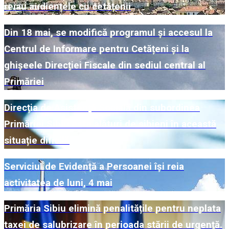
reiau audiențele cu cetățenii
Din 18 mai, se modifică programul și accesul la
Centrul de Informare pentru Cetățeni și la
ghișeele Direcției Fiscale din sediul central al
Primăriei
Direcția de Asistență Socială din subordinea
Primăriei Sibiu este alături de sibieni în această
situație dificilă
Serviciul de Evidență a Persoanei își reia
activitatea de luni, 4 mai
Primăria Sibiu elimină penalitățile pentru neplata
taxei de salubrizare în perioada stării de urgență.