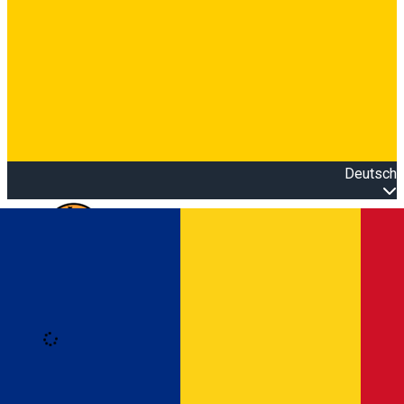
Deutsch
Open main menu
Loading
Anmeldung
Anmelden