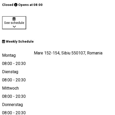
Closed
Opens at
08:00
See schedule
Weekly Schedule
Strada Ștefan cel Mare 152-154, Sibiu 550107, Romania
Montag
08:00
-
20:30
Dienstag
View on map
08:00
-
20:30
Mittwoch
08:00
-
20:30
0742706712
Donnerstag
08:00
-
20:30