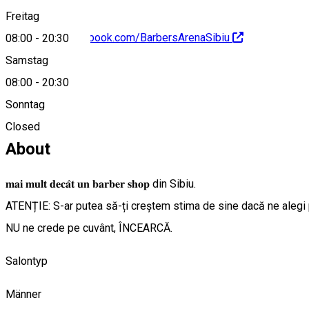
Freitag
https://www.facebook.com/BarbersArenaSibiu
08:00
-
20:30
Samstag
08:00
-
20:30
Sonntag
0742706712
Closed
About
𝐦𝐚𝐢 𝐦𝐮𝐥𝐭 𝐝𝐞𝐜𝐚̂𝐭 𝐮𝐧 𝐛𝐚𝐫𝐛𝐞𝐫 𝐬𝐡𝐨𝐩 din Sibiu.
ATENȚIE: S-ar putea să-ți creștem stima de sine dacă ne alegi 
NU ne crede pe cuvânt, ÎNCEARCĂ.
Salontyp
Männer