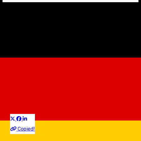
Bio Haus Nucet
Unterkunft außerhalb von Sibiu
Kreis Sibiu
Distribuie
Copied!