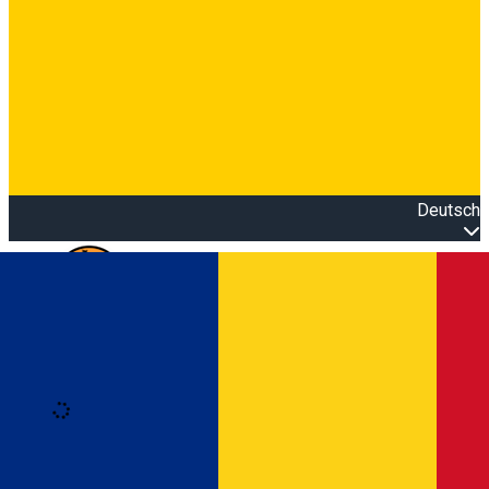
Deutsch
Open main menu
Loading
Anmeldung
Anmelden