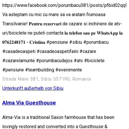
https://www.facebook.com/porumbacu381/posts/pfbid0
Va asteptam cu mic cu mare sa va aratam frumoasa
Transilvanie! 𝐏𝐞𝐧𝐭𝐫𝐮 𝐫𝐞𝐳𝐞𝐫𝐯𝐚𝐫𝐢 de cazare si inchiriere de atv-
uri/biciclete ne puteti contacta 𝐥𝐚 𝐭𝐞𝐥𝐞𝐟𝐨𝐧 𝐬𝐚𝐮 𝐩𝐞 𝐖𝐡𝐚𝐭𝐬𝐀𝐩𝐩 𝐥𝐚
𝟎𝟕𝟔𝟐𝟐𝟒𝟖𝟏𝟕𝟏 - 𝐂𝐫𝐢𝐬𝐭𝐢𝐧𝐚 #pensiune #sibiu #porumbacu
#casadeoaspeti #casadeoaspetifaini #cazare
#cazarelamunte #porumbacudejos #atv #biciclete
#pensiune #teambuilding #evenimente
Strada Mare 381, Sibiu 557190, Romania
Unterkunft außerhalb von Sibiu
Alma Via Guesthouse
Alma-Via is a traditional Saxon farmhouse that has been
lovingly restored and converted into a Guesthouse &