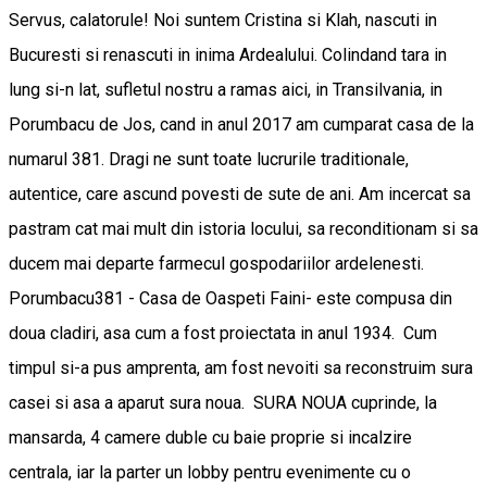
Servus, calatorule! Noi suntem Cristina si Klah, nascuti in
Bucuresti si renascuti in inima Ardealului. Colindand tara in
lung si-n lat, sufletul nostru a ramas aici, in Transilvania, in
Porumbacu de Jos, cand in anul 2017 am cumparat casa de la
numarul 381. Dragi ne sunt toate lucrurile traditionale,
autentice, care ascund povesti de sute de ani. Am incercat sa
pastram cat mai mult din istoria locului, sa reconditionam si sa
ducem mai departe farmecul gospodariilor ardelenesti.
Porumbacu381 - Casa de Oaspeti Faini- este compusa din
doua cladiri, asa cum a fost proiectata in anul 1934. Cum
timpul si-a pus amprenta, am fost nevoiti sa reconstruim sura
casei si asa a aparut sura noua. SURA NOUA cuprinde, la
mansarda, 4 camere duble cu baie proprie si incalzire
centrala, iar la parter un lobby pentru evenimente cu o