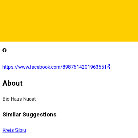
emilianc2006@yahoo.com
http://www.bio-haus.ro
Deutsch
https://www.facebook.com/898761420196355
About
Bio Haus Nucet
Similar Suggestions
Kreis Sibiu