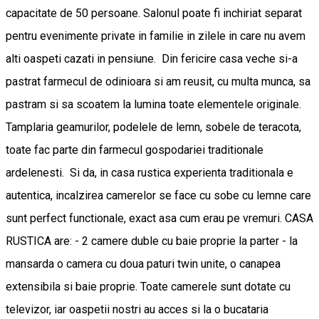
capacitate de 50 persoane. Salonul poate fi inchiriat separat
pentru evenimente private in familie in zilele in care nu avem
alti oaspeti cazati in pensiune. Din fericire casa veche si-a
pastrat farmecul de odinioara si am reusit, cu multa munca, sa
pastram si sa scoatem la lumina toate elementele originale.
Tamplaria geamurilor, podelele de lemn, sobele de teracota,
toate fac parte din farmecul gospodariei traditionale
ardelenesti. Si da, in casa rustica experienta traditionala e
autentica, incalzirea camerelor se face cu sobe cu lemne care
sunt perfect functionale, exact asa cum erau pe vremuri. CASA
RUSTICA are: - 2 camere duble cu baie proprie la parter - la
mansarda o camera cu doua paturi twin unite, o canapea
extensibila si baie proprie. Toate camerele sunt dotate cu
televizor, iar oaspetii nostri au acces si la o bucataria