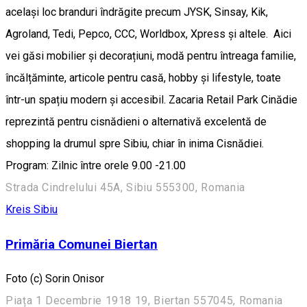
același loc branduri îndrăgite precum JYSK, Sinsay, Kik,
Agroland, Tedi, Pepco, CCC, Worldbox, Xpress și altele. Aici
vei găsi mobilier și decorațiuni, modă pentru întreaga familie,
încălțăminte, articole pentru casă, hobby și lifestyle, toate
într-un spațiu modern și accesibil. Zacaria Retail Park Cinădie
reprezintă pentru cisnădieni o alternativă excelentă de
shopping la drumul spre Sibiu, chiar în inima Cisnădiei.
Program: Zilnic între orele 9.00 -21.00
Strada Cindrelului 45A, Sibiu 555300, Romania
Kreis Sibiu
Primăria Comunei Biertan
Foto (c) Sorin Onisor
Piața 1 Decembrie 1918 19, Biertan 557045, Romania