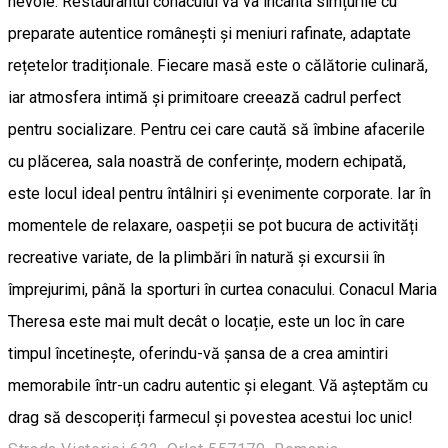
nevoie. Restaurantul conacului vă va încânta simțurile cu
preparate autentice românești și meniuri rafinate, adaptate
rețetelor tradiționale. Fiecare masă este o călătorie culinară,
iar atmosfera intimă și primitoare creează cadrul perfect
pentru socializare. Pentru cei care caută să îmbine afacerile
cu plăcerea, sala noastră de conferințe, modern echipată,
este locul ideal pentru întâlniri și evenimente corporate. Iar în
momentele de relaxare, oaspeții se pot bucura de activități
recreative variate, de la plimbări în natură și excursii în
împrejurimi, până la sporturi în curtea conacului. Conacul Maria
Theresa este mai mult decât o locație, este un loc în care
timpul încetinește, oferindu-vă șansa de a crea amintiri
memorabile într-un cadru autentic și elegant. Vă așteptăm cu
drag să descoperiți farmecul și povestea acestui loc unic!