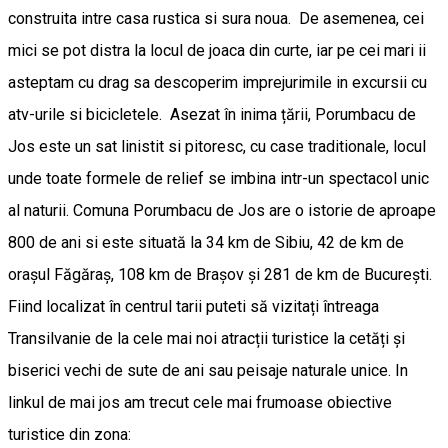
construita intre casa rustica si sura noua. De asemenea, cei
mici se pot distra la locul de joaca din curte, iar pe cei mari ii
asteptam cu drag sa descoperim imprejurimile in excursii cu
atv-urile si bicicletele. Asezat în inima țării, Porumbacu de
Jos este un sat linistit si pitoresc, cu case traditionale, locul
unde toate formele de relief se imbina intr-un spectacol unic
al naturii. Comuna Porumbacu de Jos are o istorie de aproape
800 de ani si este situată la 34 km de Sibiu, 42 de km de
orașul Făgăraș, 108 km de Brașov și 281 de km de București.
Fiind localizat în centrul tarii puteti să vizitați întreaga
Transilvanie de la cele mai noi atracții turistice la cetăți și
biserici vechi de sute de ani sau peisaje naturale unice. In
linkul de mai jos am trecut cele mai frumoase obiective
turistice din zona: