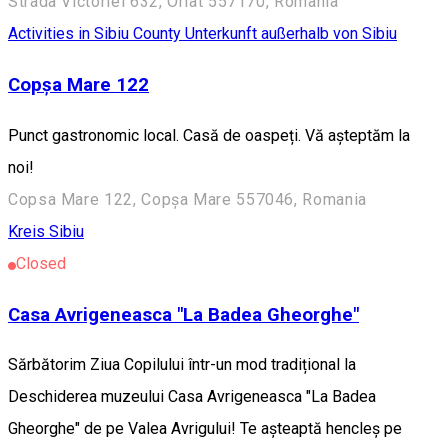
Strada Victoriei 632, Orlat 557170, Romania
Activities in Sibiu County
Unterkunft außerhalb von Sibiu
Copșa Mare 122
Punct gastronomic local. Casă de oaspeți. Vă așteptăm la
noi!
Copsa Mare 122, Copșa Mare 557046, Romania
Kreis Sibiu
Closed
Casa Avrigeneasca "La Badea Gheorghe"
Sărbătorim Ziua Copilului într-un mod tradițional la
Deschiderea muzeului Casa Avrigeneasca "La Badea
Gheorghe" de pe Valea Avrigului! Te așteaptă hencleș pe