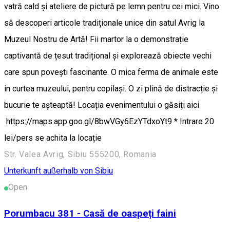
vatră cald și ateliere de pictură pe lemn pentru cei mici. Vino
să descoperi articole tradiționale unice din satul Avrig la
Muzeul Nostru de Artă! Fii martor la o demonstrație
captivantă de țesut tradițional și explorează obiecte vechi
care spun povești fascinante. O mica ferma de animale este
in curtea muzeului, pentru copilași. O zi plină de distracție și
bucurie te așteaptă! Locația evenimentului o găsiți aici
https://maps.app.goo.gl/8bwVGy6EzYTdxoYt9 * Intrare 20
lei/pers se achita la locație
Str. Valea Avrig, Sibiu 555200, Romania
Unterkunft außerhalb von Sibiu
Open
Porumbacu 381 - Casă de oaspeți faini