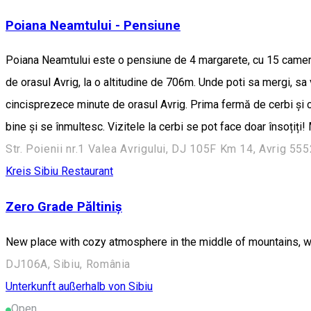
Poiana Neamtului - Pensiune
Poiana Neamtului este o pensiune de 4 margarete, cu 15 camere 
de orasul Avrig, la o altitudine de 706m. Unde poti sa mergi, sa 
cincisprezece minute de orasul Avrig. Prima fermă de cerbi și ci
bine și se înmultesc. Vizitele la cerbi se pot face doar însoțiți
Str. Poienii nr.1 Valea Avrigului, DJ 105F Km 14, Avrig 5
Kreis Sibiu
Restaurant
Zero Grade Păltiniș
New place with cozy atmosphere in the middle of mountains, wh
DJ106A, Sibiu, România
Unterkunft außerhalb von Sibiu
Open