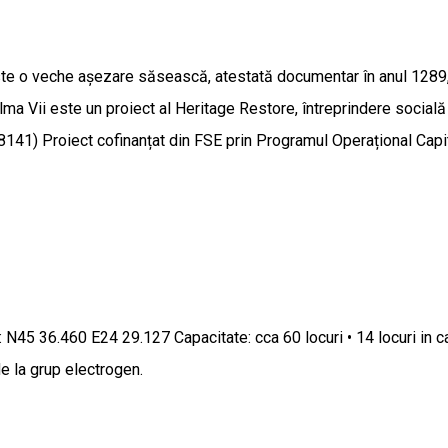
i este o veche așezare săsească, atestată documentar în anul 1289
Vii este un proiect al Heritage Restore, întreprindere socială de 
1) Proiect cofinanțat din FSE prin Programul Operațional Capi
S: N45 36.460 E24 29.127 Capacitate: cca 60 locuri • 14 locuri in 
e la grup electrogen.