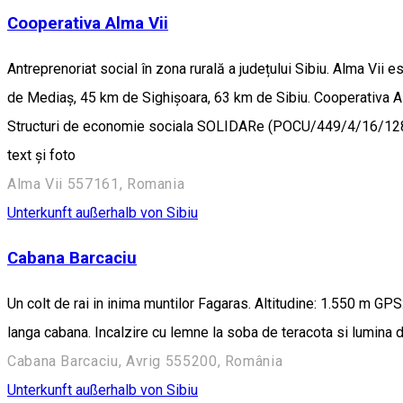
Cooperativa Alma Vii
Antreprenoriat social în zona rurală a județului Sibiu. Alma Vi
de Mediaș, 45 km de Sighișoara, 63 km de Sibiu. Cooperativa Alma 
Structuri de economie sociala SOLIDARe (POCU/449/4/16/12814
text și foto
Alma Vii 557161, Romania
Unterkunft außerhalb von Sibiu
Cabana Barcaciu
Un colt de rai in inima muntilor Fagaras. Altitudine: 1.550 m GP
langa cabana. Incalzire cu lemne la soba de teracota si lumina d
Cabana Barcaciu, Avrig 555200, România
Unterkunft außerhalb von Sibiu