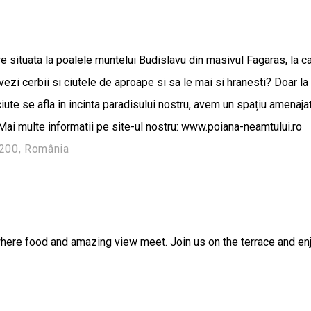
situata la poalele muntelui Budislavu din masivul Fagaras, la c
vezi cerbii si ciutele de aproape si sa le mai si hranesti? Doar l
ute se afla în incinta paradisului nostru, avem un spațiu amenajat
! Mai multe informatii pe site-ul nostru: www.poiana-neamtului.ro
55200, România
ere food and amazing view meet. Join us on the terrace and enjoy