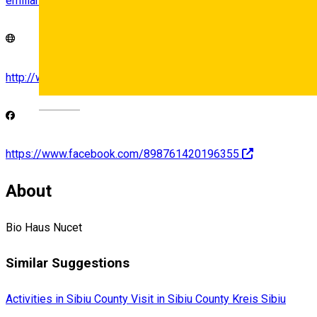
emilianc2006@yahoo.com
http://www.bio-haus.ro
Deutsch
https://www.facebook.com/898761420196355
About
Bio Haus Nucet
Similar Suggestions
Activities in Sibiu County
Visit in Sibiu County
Kreis Sibiu