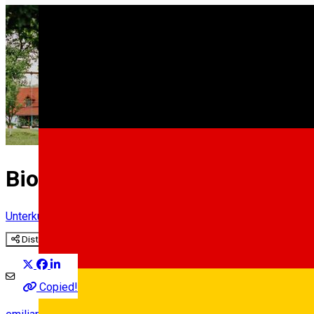
Bio Haus Nucet
Unterkunft außerhalb von Sibiu
Kreis Sibiu
Distribuie
Copied!