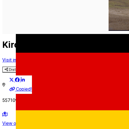
Kirchenburg Probstdorf
Visit in Sibiu County
Distribuie
Copied!
557109 Stejărișu, Romania
View on map