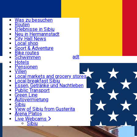
Entdecke
Was zu besuchen
Routen
Nützliche informationen
Erlebnisse in Sibiu
Podcast
Neu in Hermannstadt
Kultur
City Hall News
Aktivitäten & Abenteuer
Museen
Local shop
Kirchen
Sibiu Handwerker
Sport & Adventure
Parks, Zoo
Sibiul Verde
Bike routes
Unterkunft
Im Umkreis von Hermannstadt
Public services
Schwimmen
Română
Bildung
Reiten
Hotels
Wie komme ich nach Sibiu?
Fitnessstudio
Pensionen
Essen, Getränke & Nachtleben
Touristeninfo
Loc de joacă indoor
Villen
Reiseführer
Loc de joacă outdoor
Hostels
Local markets and grocery stores
Guided tours
Ski
Motels
Local breakfast Sibiu
Transport & Parken
Local publication
Eislaufen
Camping
Essen, Getränke und Nachtleben
Schönheitssalon
Yoga
Zimmer zu vermieten
Pizza
Public Transport
Wohnungen
Fast Food
Green Line
Live Webcams
Unterkunft außerhalb von Sibiu
Kaffeestube
Autovermietung
Konditorei
Fahrad verleih
Sibiu
Pub, Bar
Scooter rentals
View of Sibiu from Gusterita
Nachtclubs
Taxi
Arena Platoș
Bäckerei
Ride Sharing
Live Webcams
Home
Vila
Cetatea Medievală ****
Park-Tickets
Sibiu
Parkplätze
View of Sibiu from Gusterita
Ladestationen für Elektrofahrzeuge
Arena Platoș