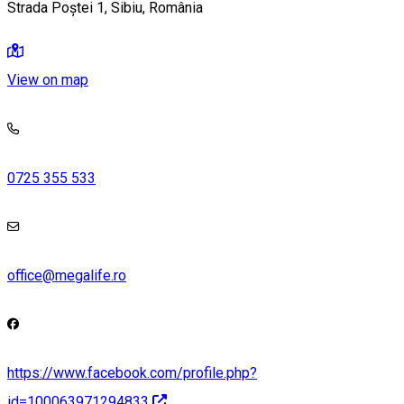
Strada Poștei 1, Sibiu, România
View on map
0725 355 533
office@megalife.ro
https://www.facebook.com/profile.php?
id=100063971294833