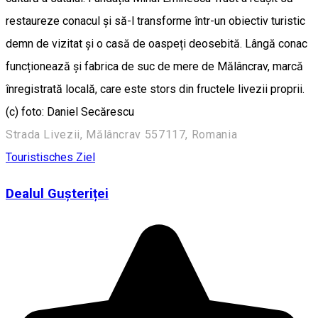
restaureze conacul și să-l transforme într-un obiectiv turistic
demn de vizitat și o casă de oaspeți deosebită. Lângă conac
funcționează și fabrica de suc de mere de Mălâncrav, marcă
înregistrată locală, care este stors din fructele livezii proprii.
(c) foto: Daniel Secărescu
Strada Livezii, Mălâncrav 557117, Romania
Touristisches Ziel
Dealul Gușteriței