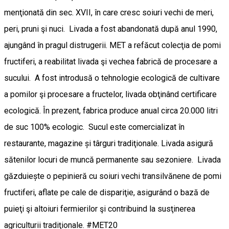
menţionată din sec. XVII, în care cresc soiuri vechi de meri,
peri, pruni şi nuci. Livada a fost abandonată după anul 1990,
ajungând în pragul distrugerii. MET a refăcut colecţia de pomi
fructiferi, a reabilitat livada şi vechea fabrică de procesare a
sucului. A fost introdusă o tehnologie ecologică de cultivare
a pomilor şi procesare a fructelor, livada obţinând certificare
ecologică. În prezent, fabrica produce anual circa 20.000 litri
de suc 100% ecologic. Sucul este comercializat în
restaurante, magazine și târguri tradiţionale. Livada asigură
sătenilor locuri de muncă permanente sau sezoniere. Livada
găzduiește o pepinieră cu soiuri vechi transilvănene de pomi
fructiferi, aflate pe cale de dispariţie, asigurând o bază de
puieţi şi altoiuri fermierilor şi contribuind la susţinerea
agriculturii tradiţionale. #MET20