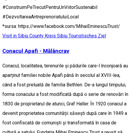
#ConstruimPeTrecutPentruUnViitorSustenabil
#DezvoltareaAntreprenoriatuluiLocal
*sursa: https://www.facebook.com/MihaiEminescuTrust/
Visit in Sibiu County
Kreis Sibiu
Touristisches Ziel
Conacul Apafi - Mălâncrav
Conacul, localitatea, terenurile și pădurile care-l înconjoară au
aparținut familiei nobile Apafi până în secolul al XVIII-lea,
când a fost preluată de familia Bethlen. De-a lungul timpului,
forma conacului a fost modificată după o serie de renovări în
1830 de proprietarul de atunci, Graf Haller. În 1920 conacul a
devenit proprietatea comunității săsești după care în 1949 a
fost confiscată de comuniști și transformată în casa de
cultură a satului. Fundația Mihai Eminescu Trust a reușit să