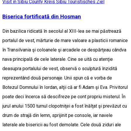
Visit in Sibiu County
Kreis Sibiu
Touristisches Ziel
Biserica fortificată din Hosman
Din bazilica ridicată în secolul al XIII-lea se mai păstrează
portalul de vest, mărturie de mare valoare a plasticii romanice
în Transilvania şi coloanele şi arcadele ce despărţeau cândva
nava principală de cele laterale. Cine se uită cu atenţie
deasupra portalului de vest, observă o sculptură înzidită
reprezentând două personaje. Unii spun că e vorba de
Botezul Domnului în Iordan, alţii că ar fi Adam şi Eva. Privitorul
poate deci încerca să descifreze pe cont propriu misterul. În
jurul anului 1500 turnul clopotniţei a fost înălţat şi prevăzut cu
drum de strajă din lemn, sprijinit pe console, iar navele
laterale ale bisericii au fost demolate. Cele două ziduri ale