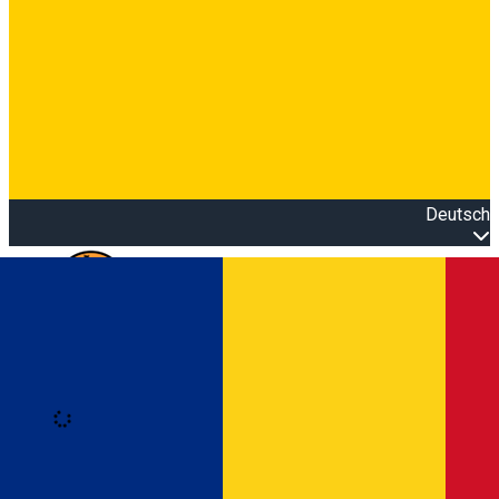
Deutsch
Open main menu
Loading
Anmeldung
Anmelden