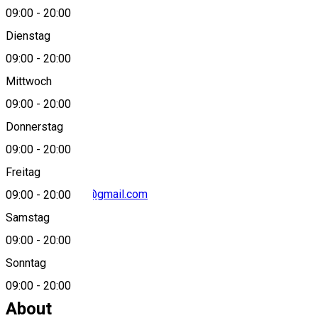
09:00
-
20:00
Dienstag
View on map
09:00
-
20:00
Mittwoch
09:00
-
20:00
0757821366
Donnerstag
09:00
-
20:00
Freitag
creativehubsibiu@gmail.com
09:00
-
20:00
Samstag
09:00
-
20:00
Sonntag
0757821366
09:00
-
20:00
About