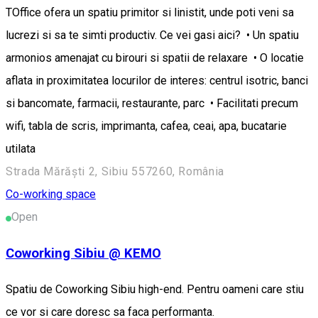
TOffice ofera un spatiu primitor si linistit, unde poti veni sa
lucrezi si sa te simti productiv. Ce vei gasi aici? • Un spatiu
armonios amenajat cu birouri si spatii de relaxare • O locatie
aflata in proximitatea locurilor de interes: centrul isotric, banci
si bancomate, farmacii, restaurante, parc • Facilitati precum
wifi, tabla de scris, imprimanta, cafea, ceai, apa, bucatarie
utilata
Strada Mărăști 2, Sibiu 557260, România
Co-working space
Open
Coworking Sibiu @ KEMO
Spatiu de Coworking Sibiu high-end. Pentru oameni care stiu
ce vor si care doresc sa faca performanta.