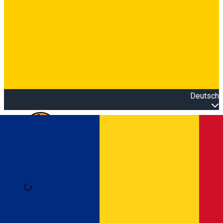
Deutsch
Open main menu
Loading
Anmeldung
Anmelden