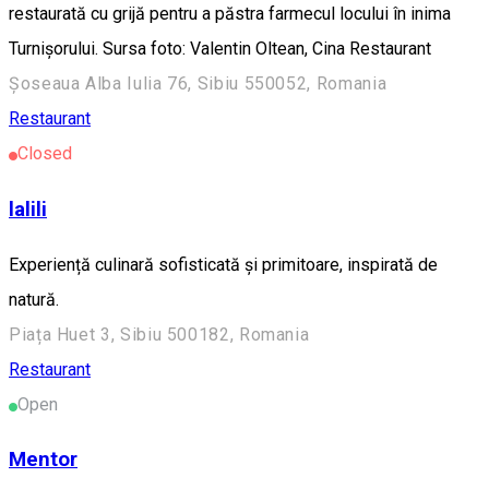
restaurată cu grijă pentru a păstra farmecul locului în inima
Turnișorului. Sursa foto: Valentin Oltean, Cina Restaurant
Șoseaua Alba Iulia 76, Sibiu 550052, Romania
Restaurant
Closed
lalili
Experiență culinară sofisticată și primitoare, inspirată de
natură.
Piața Huet 3, Sibiu 500182, Romania
Restaurant
Open
Mentor