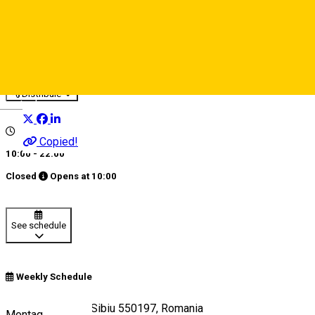
Cristinne
Catering
Restaurant
Distribuie
Deutsch
Copied!
10:00 - 22:00
Closed
Opens at
10:00
See schedule
Weekly Schedule
Strada Ludoș 31, Sibiu 550197, Romania
Montag