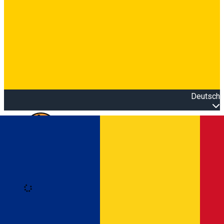
Deutsch
Open main menu
Loading
Anmeldung
Anmelden