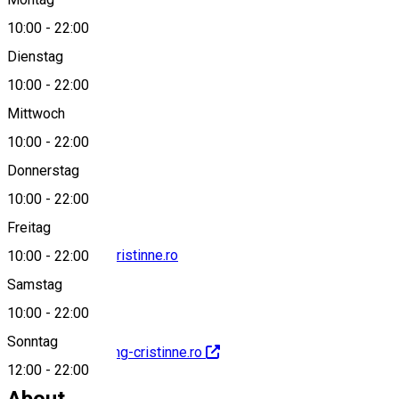
10:00
-
22:00
Dienstag
View on map
10:00
-
22:00
Mittwoch
10:00
-
22:00
0747210210
Donnerstag
10:00
-
22:00
Freitag
office@catering-cristinne.ro
10:00
-
22:00
Samstag
10:00
-
22:00
Sonntag
http://www.catering-cristinne.ro
12:00
-
22:00
About