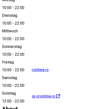
10:00
-
22:00
Dienstag
View on map
10:00
-
22:00
Mittwoch
10:00
-
22:00
0747210210
Donnerstag
10:00
-
22:00
Freitag
office@catering-cristinne.ro
10:00
-
22:00
Samstag
10:00
-
22:00
Sonntag
http://www.catering-cristinne.ro
12:00
-
22:00
About