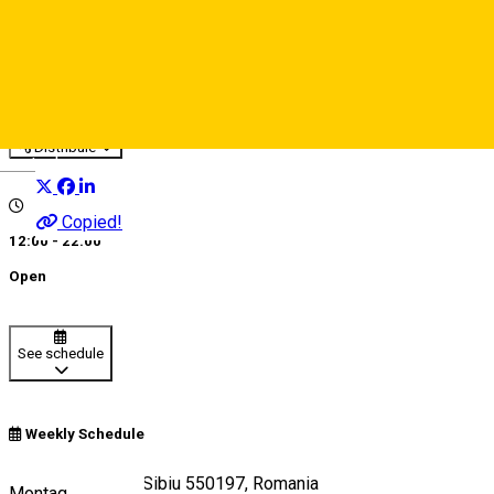
Cristinne
Catering
Restaurant
Distribuie
Deutsch
Copied!
12:00 - 22:00
Open
See schedule
Weekly Schedule
Strada Ludoș 31, Sibiu 550197, Romania
Montag