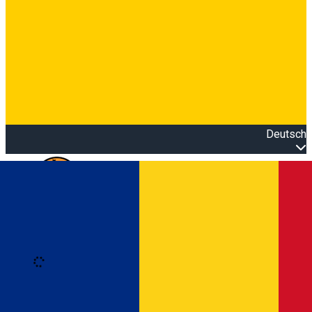
Deutsch
Open main menu
Loading
Anmeldung
Anmelden