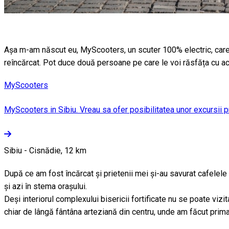
Așa m-am născut eu, MyScooters, un scuter 100% electric, care 
reîncărcat. Pot duce două persoane pe care le voi răsfăța cu acc
MyScooters
MyScooters in Sibiu. Vreau sa ofer posibilitatea unor excursii pr
Sibiu - Cisnădie, 12 km
După ce am fost încărcat și prietenii mei și-au savurat cafelele
și azi în stema orașului.
Deși interiorul complexului bisericii fortificate nu se poate viz
chiar de lângă fântâna arteziană din centru, unde am făcut prim