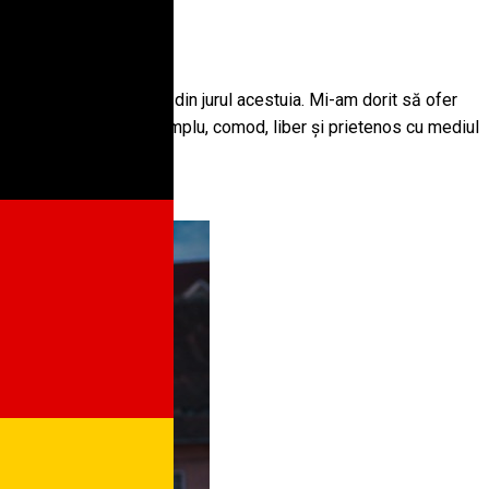
i și locurile deosebite din jurul acestuia. Mi-am dorit să ofer
utorul unui transport simplu, comod, liber și prietenos cu mediul