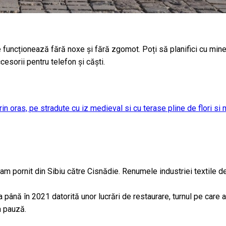
funcționează fără noxe și fără zgomot. Poți să planifici cu mine
esorii pentru telefon și căști.
in oras, pe stradute cu iz medieval si cu terase pline de flori si
 am pornit din Sibiu către Cisnădie. Renumele industriei textile d
ita până în 2021 datorită unor lucrări de restaurare, turnul pe ca
a pauză.