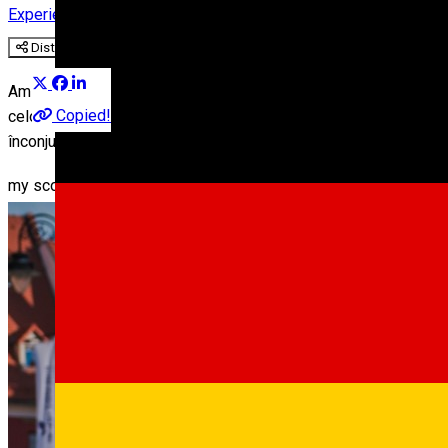
Experiences
Erfahrungen in Sibiu
Distribuie
Am avut un vis, acela de a oferi prietenilor posibilitatea de a-ș
Copied!
celor care mă aleg pe mine, posibilitatea de a se bucura de stră
înconjurător.
my scooters