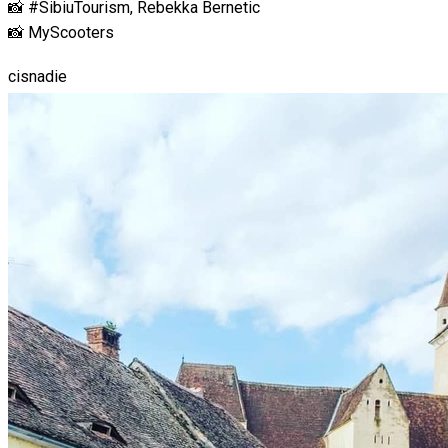
📸 #SibiuTourism, Rebekka Bernetic
📸 MyScooters
cisnadie