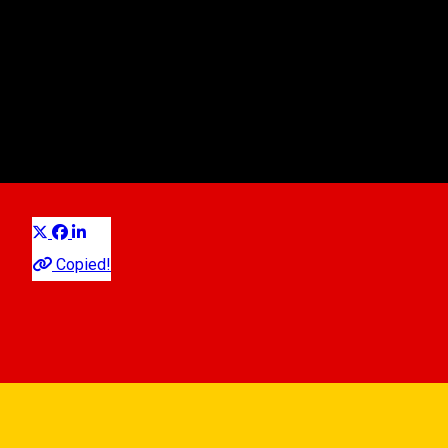
Das Blaue Stadthaus
Touristisches Ziel
Distribuie
Copied!
Galeria de Artă Românească, Piața Mare, Nr. 5, Sibiu, România
View on map
About