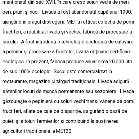
menţionată din sec. XVII, în care cresc soiuri vechi de meri,
peri, pruni şi nuci. Livada a fost abandonată după anul 1990,
ajungând în pragul distrugerii. MET a refăcut colecţia de pomi
fructiferi, a reabilitat livada şi vechea fabrică de procesare a
sucului. A fost introdusă o tehnologie ecologică de cultivare
a pomilor şi procesare a fructelor, livada obţinând certificare
ecologică. În prezent, fabrica produce anual circa 20.000 litri
de suc 100% ecologic. Sucul este comercializat în
restaurante, magazine și târguri tradiţionale. Livada asigură
sătenilor locuri de muncă permanente sau sezoniere. Livada
găzduiește o pepinieră cu soiuri vechi transilvănene de pomi
fructiferi, aflate pe cale de dispariţie, asigurând o bază de
puieţi şi altoiuri fermierilor şi contribuind la susţinerea
agriculturii tradiţionale. #MET20