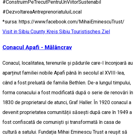
#ConstruimPeTrecutPentruUnViitorSustenabil
#DezvoltareaAntreprenoriatuluiLocal
*sursa: https://www.facebook.com/MihaiEminescuTrust/
Visit in Sibiu County
Kreis Sibiu
Touristisches Ziel
Conacul Apafi - Mălâncrav
Conacul, localitatea, terenurile și pădurile care-l înconjoară au
aparținut familiei nobile Apafi până în secolul al XVIII-lea,
când a fost preluată de familia Bethlen. De-a lungul timpului,
forma conacului a fost modificată după o serie de renovări în
1830 de proprietarul de atunci, Graf Haller. În 1920 conacul a
devenit proprietatea comunității săsești după care în 1949 a
fost confiscată de comuniști și transformată în casa de
cultură a satului. Fundația Mihai Eminescu Trust a reușit să