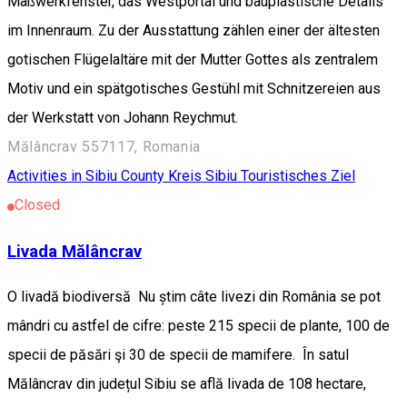
Maßwerkfenster, das Westportal und bauplastische Details
im Innenraum. Zu der Ausstattung zählen einer der ältesten
gotischen Flügelaltäre mit der Mutter Gottes als zentralem
Motiv und ein spätgotisches Gestühl mit Schnitzereien aus
der Werkstatt von Johann Reychmut.
Mălâncrav 557117, Romania
Activities in Sibiu County
Kreis Sibiu
Touristisches Ziel
Closed
Livada Mălâncrav
O livadă biodiversă Nu știm câte livezi din România se pot
mândri cu astfel de cifre: peste 215 specii de plante, 100 de
specii de păsări şi 30 de specii de mamifere. În satul
Mălâncrav din județul Sibiu se află livada de 108 hectare,