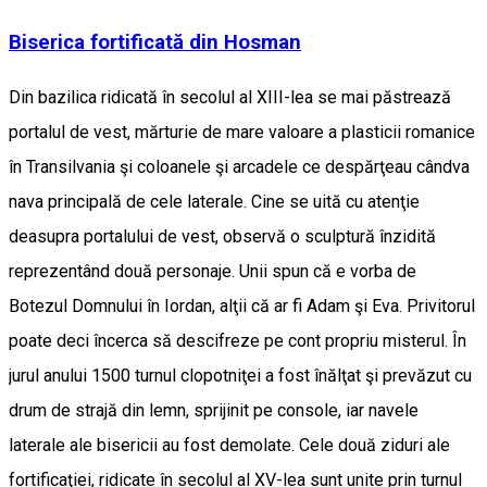
Biserica fortificată din Hosman
Din bazilica ridicată în secolul al XIII-lea se mai păstrează
portalul de vest, mărturie de mare valoare a plasticii romanice
în Transilvania şi coloanele şi arcadele ce despărţeau cândva
nava principală de cele laterale. Cine se uită cu atenţie
deasupra portalului de vest, observă o sculptură înzidită
reprezentând două personaje. Unii spun că e vorba de
Botezul Domnului în Iordan, alţii că ar fi Adam şi Eva. Privitorul
poate deci încerca să descifreze pe cont propriu misterul. În
jurul anului 1500 turnul clopotniţei a fost înălţat şi prevăzut cu
drum de strajă din lemn, sprijinit pe console, iar navele
laterale ale bisericii au fost demolate. Cele două ziduri ale
fortificaţiei, ridicate în secolul al XV-lea sunt unite prin turnul