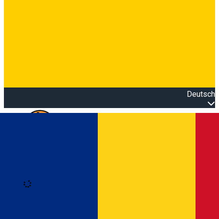
Deutsch
Open main menu
Loading
Anmeldung
Anmelden