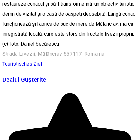
restaureze conacul și să-l transforme într-un obiectiv turistic
demn de vizitat și o casă de oaspeți deosebită. Lângă conac
funcționează și fabrica de suc de mere de Mălâncrav, marcă
înregistrată locală, care este stors din fructele livezii proprii.
(c) foto: Daniel Secărescu
Strada Livezii, Mălâncrav 557117, Romania
Touristisches Ziel
Dealul Gușteriței