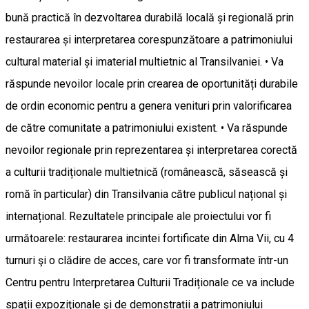
bună practică în dezvoltarea durabilă locală și regională prin
restaurarea și interpretarea corespunzătoare a patrimoniului
cultural material și imaterial multietnic al Transilvaniei. • Va
răspunde nevoilor locale prin crearea de oportunități durabile
de ordin economic pentru a genera venituri prin valorificarea
de către comunitate a patrimoniului existent. • Va răspunde
nevoilor regionale prin reprezentarea și interpretarea corectă
a culturii tradiționale multietnică (românească, săsească și
romă în particular) din Transilvania către publicul național și
internațional. Rezultatele principale ale proiectului vor fi
următoarele: restaurarea incintei fortificate din Alma Vii, cu 4
turnuri şi o clădire de acces, care vor fi transformate într-un
Centru pentru Interpretarea Culturii Tradiționale ce va include
spaţii expoziţionale şi de demonstrații a patrimoniului