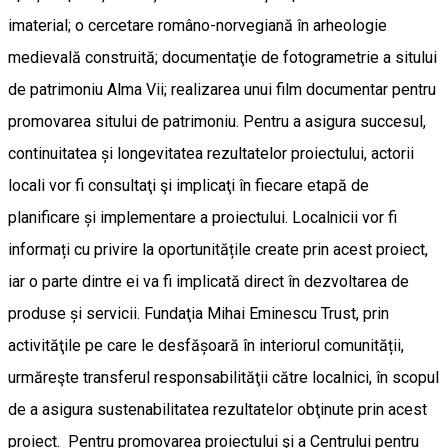
imaterial; o cercetare româno-norvegiană în arheologie
medievală construită; documentaţie de fotogrametrie a sitului
de patrimoniu Alma Vii; realizarea unui film documentar pentru
promovarea sitului de patrimoniu. Pentru a asigura succesul,
continuitatea și longevitatea rezultatelor proiectului, actorii
locali vor fi consultaţi şi implicaţi în fiecare etapă de
planificare și implementare a proiectului. Localnicii vor fi
informați cu privire la oportunitățile create prin acest proiect,
iar o parte dintre ei va fi implicată direct în dezvoltarea de
produse și servicii. Fundaţia Mihai Eminescu Trust, prin
activităţile pe care le desfășoară în interiorul comunității,
urmăreşte transferul responsabilităţii către localnici, în scopul
de a asigura sustenabilitatea rezultatelor obţinute prin acest
proiect. Pentru promovarea proiectului şi a Centrului pentru