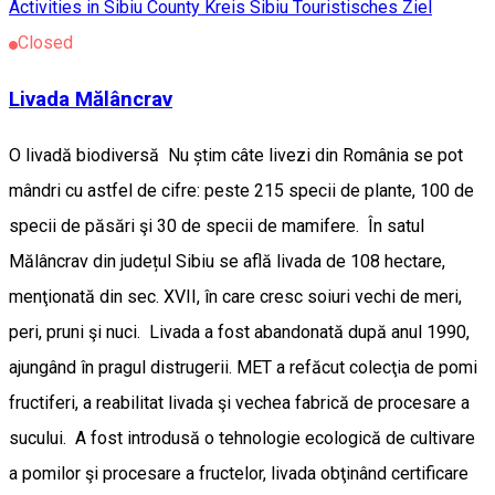
Activities in Sibiu County
Kreis Sibiu
Touristisches Ziel
Closed
Livada Mălâncrav
O livadă biodiversă Nu știm câte livezi din România se pot
mândri cu astfel de cifre: peste 215 specii de plante, 100 de
specii de păsări şi 30 de specii de mamifere. În satul
Mălâncrav din județul Sibiu se află livada de 108 hectare,
menţionată din sec. XVII, în care cresc soiuri vechi de meri,
peri, pruni şi nuci. Livada a fost abandonată după anul 1990,
ajungând în pragul distrugerii. MET a refăcut colecţia de pomi
fructiferi, a reabilitat livada şi vechea fabrică de procesare a
sucului. A fost introdusă o tehnologie ecologică de cultivare
a pomilor şi procesare a fructelor, livada obţinând certificare