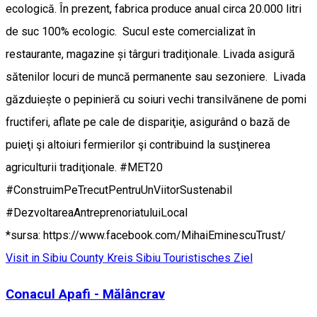
ecologică. În prezent, fabrica produce anual circa 20.000 litri
de suc 100% ecologic. Sucul este comercializat în
restaurante, magazine și târguri tradiţionale. Livada asigură
sătenilor locuri de muncă permanente sau sezoniere. Livada
găzduiește o pepinieră cu soiuri vechi transilvănene de pomi
fructiferi, aflate pe cale de dispariţie, asigurând o bază de
puieţi şi altoiuri fermierilor şi contribuind la susţinerea
agriculturii tradiţionale. #MET20
#ConstruimPeTrecutPentruUnViitorSustenabil
#DezvoltareaAntreprenoriatuluiLocal
*sursa: https://www.facebook.com/MihaiEminescuTrust/
Visit in Sibiu County
Kreis Sibiu
Touristisches Ziel
Conacul Apafi - Mălâncrav