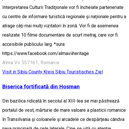
Interpretarea Culturii Tradiţionale vor fi încheiate parteneriate
cu centre de informare turistică regionale și naționale pentru a
atrage câţi mai mulţi vizitatori în zonă. Vor fi de asemenea
realizate 10 filme documentare de scurt metraj, care vor fi
accesibile publicului larg. *sura:
https://www.facebook.com/almaviiheritage
Alma Vii 557161, Romania
Visit in Sibiu County
Kreis Sibiu
Touristisches Ziel
Biserica fortificată din Hosman
Din bazilica ridicată în secolul al XIII-lea se mai păstrează
portalul de vest, mărturie de mare valoare a plasticii romanice
în Transilvania şi coloanele şi arcadele ce despărţeau cândva
nava principală de cele laterale. Cine se uită cu atenţie