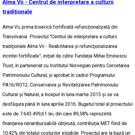
Alma Vii - Centrul de interpretare a culturii
tradiționale
Alma Vii, prima biserică fortificată refuncționalizată din
Transilvania Proiectul "Centrul de interpretare a culturii
tradiţionale Alma Vii - Reabilitarea și refuncţionalizarea
incintei fortificate”, inițiat de către Fundația Mihai Eminescu
Trust, în parteneriat cu Institutul Norvegian pentru Cercetarea
Patrimoniului Cultural, și aprobat în cadrul Programului
PA16/RO12, Conservarea și Revitalizarea Patrimoniului
Cultural și Natural, a început în luna martie 2015 și se va
desfășura până în luna aprilie 2016. Bugetul total al proiectului
este de 7.643.499,61 lei, din care 89,58% reprezintă
finanţarea nerambursabilă obținută, contribuția MET fiind de
10,42% din totalul costurilor eligibile. Proiectul are la bază un