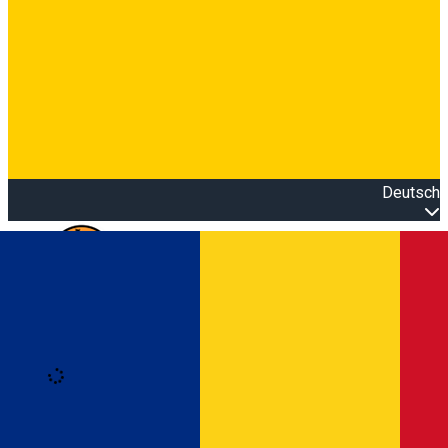
Deutsch
Open main menu
Loading
Anmeldung
Anmelden