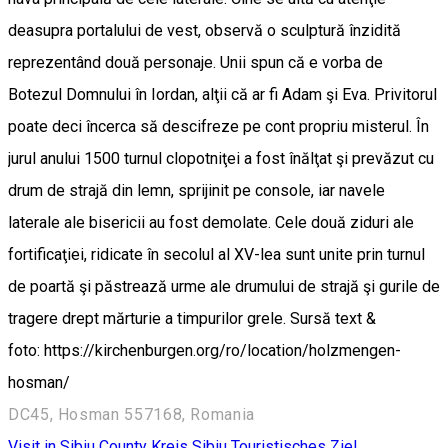
deasupra portalului de vest, observă o sculptură înzidită
reprezentând două personaje. Unii spun că e vorba de
Botezul Domnului în Iordan, alţii că ar fi Adam şi Eva. Privitorul
poate deci încerca să descifreze pe cont propriu misterul. În
jurul anului 1500 turnul clopotniţei a fost înălţat şi prevăzut cu
drum de strajă din lemn, sprijinit pe console, iar navele
laterale ale bisericii au fost demolate. Cele două ziduri ale
fortificaţiei, ridicate în secolul al XV-lea sunt unite prin turnul
de poartă şi păstrează urme ale drumului de strajă şi gurile de
tragere drept mărturie a timpurilor grele. Sursă text &
foto: https://kirchenburgen.org/ro/location/holzmengen-
hosman/
DC45, Hosman 557168, Romania
Visit in Sibiu County
Kreis Sibiu
Touristisches Ziel