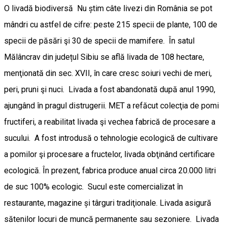
O livadă biodiversă Nu știm câte livezi din România se pot
mândri cu astfel de cifre: peste 215 specii de plante, 100 de
specii de păsări şi 30 de specii de mamifere. În satul
Mălâncrav din județul Sibiu se află livada de 108 hectare,
menţionată din sec. XVII, în care cresc soiuri vechi de meri,
peri, pruni şi nuci. Livada a fost abandonată după anul 1990,
ajungând în pragul distrugerii. MET a refăcut colecţia de pomi
fructiferi, a reabilitat livada şi vechea fabrică de procesare a
sucului. A fost introdusă o tehnologie ecologică de cultivare
a pomilor şi procesare a fructelor, livada obţinând certificare
ecologică. În prezent, fabrica produce anual circa 20.000 litri
de suc 100% ecologic. Sucul este comercializat în
restaurante, magazine și târguri tradiţionale. Livada asigură
sătenilor locuri de muncă permanente sau sezoniere. Livada