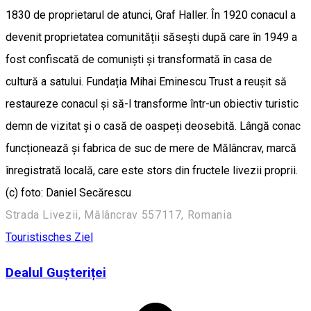
1830 de proprietarul de atunci, Graf Haller. În 1920 conacul a
devenit proprietatea comunității săsești după care în 1949 a
fost confiscată de comuniști și transformată în casa de
cultură a satului. Fundația Mihai Eminescu Trust a reușit să
restaureze conacul și să-l transforme într-un obiectiv turistic
demn de vizitat și o casă de oaspeți deosebită. Lângă conac
funcționează și fabrica de suc de mere de Mălâncrav, marcă
înregistrată locală, care este stors din fructele livezii proprii.
(c) foto: Daniel Secărescu
Strada Livezii, Mălâncrav 557117, Romania
Touristisches Ziel
Dealul Gușteriței