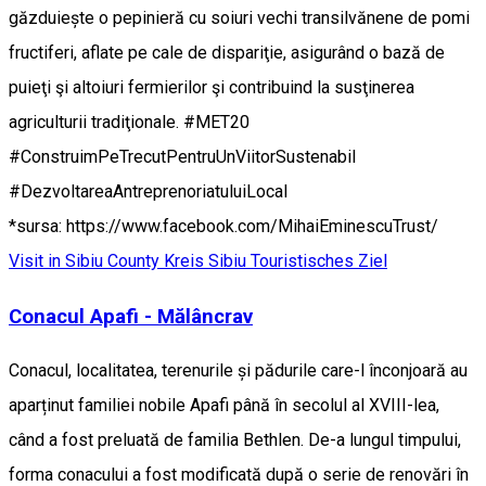
găzduiește o pepinieră cu soiuri vechi transilvănene de pomi
fructiferi, aflate pe cale de dispariţie, asigurând o bază de
puieţi şi altoiuri fermierilor şi contribuind la susţinerea
agriculturii tradiţionale. #MET20
#ConstruimPeTrecutPentruUnViitorSustenabil
#DezvoltareaAntreprenoriatuluiLocal
*sursa: https://www.facebook.com/MihaiEminescuTrust/
Visit in Sibiu County
Kreis Sibiu
Touristisches Ziel
Conacul Apafi - Mălâncrav
Conacul, localitatea, terenurile și pădurile care-l înconjoară au
aparținut familiei nobile Apafi până în secolul al XVIII-lea,
când a fost preluată de familia Bethlen. De-a lungul timpului,
forma conacului a fost modificată după o serie de renovări în