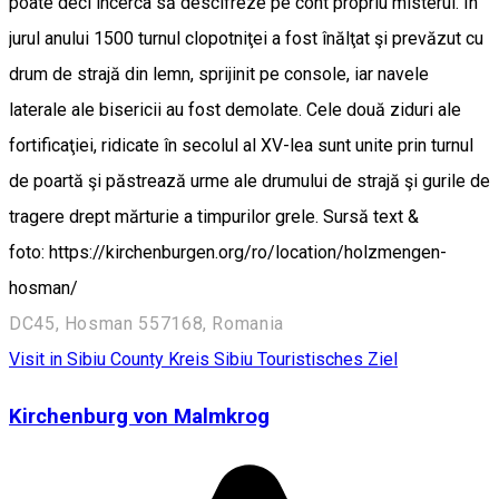
poate deci încerca să descifreze pe cont propriu misterul. În
jurul anului 1500 turnul clopotniţei a fost înălţat şi prevăzut cu
drum de strajă din lemn, sprijinit pe console, iar navele
laterale ale bisericii au fost demolate. Cele două ziduri ale
fortificaţiei, ridicate în secolul al XV-lea sunt unite prin turnul
de poartă şi păstrează urme ale drumului de strajă şi gurile de
tragere drept mărturie a timpurilor grele. Sursă text &
foto: https://kirchenburgen.org/ro/location/holzmengen-
hosman/
DC45, Hosman 557168, Romania
Visit in Sibiu County
Kreis Sibiu
Touristisches Ziel
Kirchenburg von Malmkrog