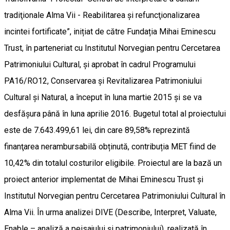
tradiţionale Alma Vii - Reabilitarea și refuncţionalizarea
incintei fortificate”, inițiat de către Fundația Mihai Eminescu
Trust, în parteneriat cu Institutul Norvegian pentru Cercetarea
Patrimoniului Cultural, și aprobat în cadrul Programului
PA16/RO12, Conservarea și Revitalizarea Patrimoniului
Cultural și Natural, a început în luna martie 2015 și se va
desfășura până în luna aprilie 2016. Bugetul total al proiectului
este de 7.643.499,61 lei, din care 89,58% reprezintă
finanţarea nerambursabilă obținută, contribuția MET fiind de
10,42% din totalul costurilor eligibile. Proiectul are la bază un
proiect anterior implementat de Mihai Eminescu Trust și
Institutul Norvegian pentru Cercetarea Patrimoniului Cultural în
Alma Vii. În urma analizei DIVE (Describe, Interpret, Valuate,
Enable – analiză a peisajului și patrimoniului), realizată în