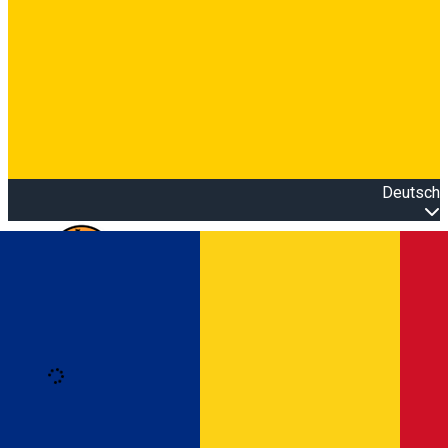
Deutsch
Open main menu
Loading
Anmeldung
Anmelden