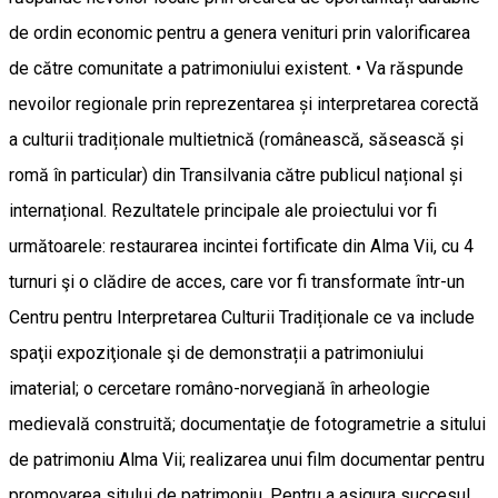
de ordin economic pentru a genera venituri prin valorificarea
de către comunitate a patrimoniului existent. • Va răspunde
nevoilor regionale prin reprezentarea și interpretarea corectă
a culturii tradiționale multietnică (românească, săsească și
romă în particular) din Transilvania către publicul național și
internațional. Rezultatele principale ale proiectului vor fi
următoarele: restaurarea incintei fortificate din Alma Vii, cu 4
turnuri şi o clădire de acces, care vor fi transformate într-un
Centru pentru Interpretarea Culturii Tradiționale ce va include
spaţii expoziţionale şi de demonstrații a patrimoniului
imaterial; o cercetare româno-norvegiană în arheologie
medievală construită; documentaţie de fotogrametrie a sitului
de patrimoniu Alma Vii; realizarea unui film documentar pentru
promovarea sitului de patrimoniu. Pentru a asigura succesul,