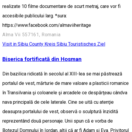
realizate 10 filme documentare de scurt metraj, care vor fi
accesibile publicului larg. *sura:
https://www.facebook.com/almaviiheritage
Alma Vii 557161, Romania
Visit in Sibiu County
Kreis Sibiu
Touristisches Ziel
Biserica fortificată din Hosman
Din bazilica ridicată în secolul al XIII-lea se mai păstrează
portalul de vest, mărturie de mare valoare a plasticii romanice
în Transilvania şi coloanele şi arcadele ce despărţeau cândva
nava principală de cele laterale. Cine se uită cu atenţie
deasupra portalului de vest, observă o sculptură înzidită
reprezentând două personaje. Unii spun că e vorba de
Botezul Domnului în Iordan, alţii că ar fi Adam şi Eva. Privitorul