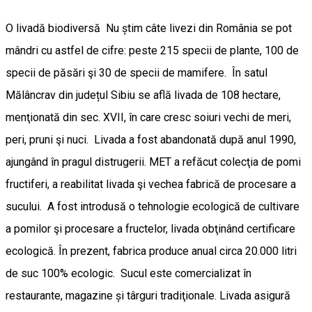
O livadă biodiversă Nu știm câte livezi din România se pot
mândri cu astfel de cifre: peste 215 specii de plante, 100 de
specii de păsări şi 30 de specii de mamifere. În satul
Mălâncrav din județul Sibiu se află livada de 108 hectare,
menţionată din sec. XVII, în care cresc soiuri vechi de meri,
peri, pruni şi nuci. Livada a fost abandonată după anul 1990,
ajungând în pragul distrugerii. MET a refăcut colecţia de pomi
fructiferi, a reabilitat livada şi vechea fabrică de procesare a
sucului. A fost introdusă o tehnologie ecologică de cultivare
a pomilor şi procesare a fructelor, livada obţinând certificare
ecologică. În prezent, fabrica produce anual circa 20.000 litri
de suc 100% ecologic. Sucul este comercializat în
restaurante, magazine și târguri tradiţionale. Livada asigură