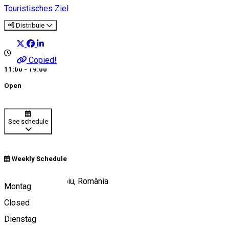
Touristisches Ziel
Distribuie
Copied!
11:00 - 19:00
Open
See schedule
Weekly Schedule
Strada Cetății, Sibiu, România
Montag
Closed
Dienstag
View on map