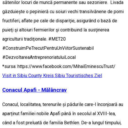
sătenilor locuri de muncă permanente sau sezoniere. Livada
găzduiește o pepinieră cu soiuri vechi transilvănene de pomi
fructiferi, aflate pe cale de dispariţie, asigurând o bază de
puieţi şi altoiuri fermierilor şi contribuind la susţinerea
agriculturii tradiţionale. #MET20
#ConstruimPeTrecutPentruUnViitorSustenabil
#DezvoltareaAntreprenoriatuluiLocal
*sursa: https://www.facebook.com/MihaiEminescuTrust/
Visit in Sibiu County
Kreis Sibiu
Touristisches Ziel
Conacul Apafi - Mălâncrav
Conacul, localitatea, terenurile și pădurile care-l înconjoară au
aparținut familiei nobile Apafi până în secolul al XVIII-lea,
când a fost preluată de familia Bethlen. De-a lungul timpului,