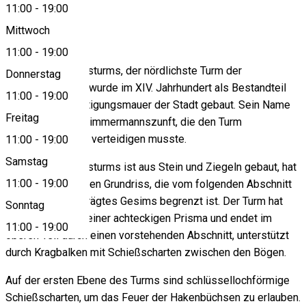
11:00
-
19:00
About
Mittwoch
11:00
-
19:00
Der Zimmermannsturms, der nördlichste Turm der
Donnerstag
Harteneckgasse, wurde im XIV. Jahrhundert als Bestandteil
11:00
-
19:00
der dritten Befestigungsmauer der Stadt gebaut. Sein Name
Freitag
stammt von der Zimmermannszunft, die den Turm
instandhalten und verteidigen musste.
11:00
-
19:00
Samstag
Der Zimmermannsturms ist aus Stein und Ziegeln gebaut, hat
11:00
-
19:00
einen kreisförmigen Grundriss, die vom folgenden Abschnitt
durch ein ausgeprägtes Gesims begrenzt ist. Der Turm hat
Sonntag
danach die Form einer achteckigen Prisma und endet im
11:00
-
19:00
oberen Teil durch einen vorstehenden Abschnitt, unterstützt
durch Kragbalken mit Schießscharten zwischen den Bögen.
Auf der ersten Ebene des Turms sind schlüssellochförmige
Schießscharten, um das Feuer der Hakenbüchsen zu erlauben.