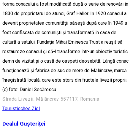
forma conacului a fost modificată după o serie de renovări în
1830 de proprietarul de atunci, Graf Haller. În 1920 conacul a
devenit proprietatea comunității săsești după care în 1949 a
fost confiscată de comuniști și transformată în casa de
cultură a satului. Fundația Mihai Eminescu Trust a reușit să
restaureze conacul și să-l transforme într-un obiectiv turistic
demn de vizitat și o casă de oaspeți deosebită. Lângă conac
funcționează și fabrica de suc de mere de Mălâncrav, marcă
înregistrată locală, care este stors din fructele livezii proprii.
(c) foto: Daniel Secărescu
Strada Livezii, Mălâncrav 557117, Romania
Touristisches Ziel
Dealul Gușteriței