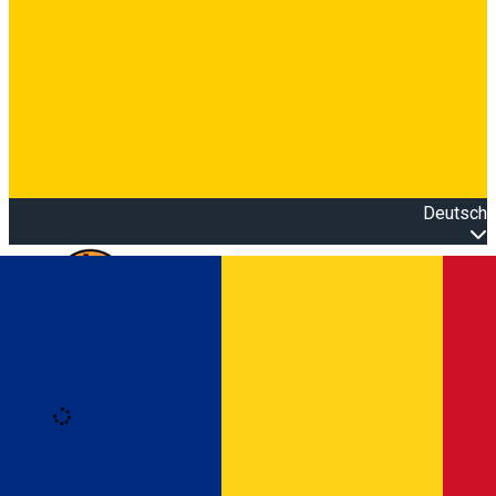
Deutsch
Open main menu
Loading
Anmeldung
Anmelden