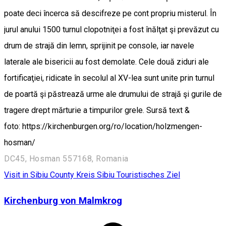
poate deci încerca să descifreze pe cont propriu misterul. În
jurul anului 1500 turnul clopotniţei a fost înălţat şi prevăzut cu
drum de strajă din lemn, sprijinit pe console, iar navele
laterale ale bisericii au fost demolate. Cele două ziduri ale
fortificaţiei, ridicate în secolul al XV-lea sunt unite prin turnul
de poartă şi păstrează urme ale drumului de strajă şi gurile de
tragere drept mărturie a timpurilor grele. Sursă text &
foto: https://kirchenburgen.org/ro/location/holzmengen-
hosman/
DC45, Hosman 557168, Romania
Visit in Sibiu County
Kreis Sibiu
Touristisches Ziel
Kirchenburg von Malmkrog