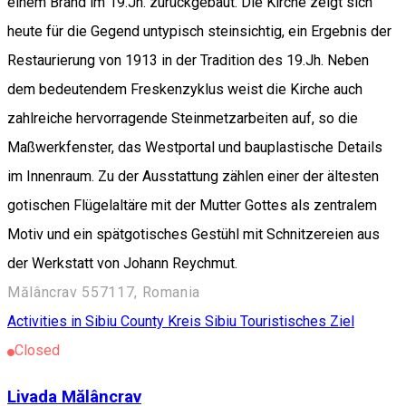
einem Brand im 19.Jh. zurückgebaut. Die Kirche zeigt sich
heute für die Gegend untypisch steinsichtig, ein Ergebnis der
Restaurierung von 1913 in der Tradition des 19.Jh. Neben
dem bedeutendem Freskenzyklus weist die Kirche auch
zahlreiche hervorragende Steinmetzarbeiten auf, so die
Maßwerkfenster, das Westportal und bauplastische Details
im Innenraum. Zu der Ausstattung zählen einer der ältesten
gotischen Flügelaltäre mit der Mutter Gottes als zentralem
Motiv und ein spätgotisches Gestühl mit Schnitzereien aus
der Werkstatt von Johann Reychmut.
Mălâncrav 557117, Romania
Activities in Sibiu County
Kreis Sibiu
Touristisches Ziel
Closed
Livada Mălâncrav