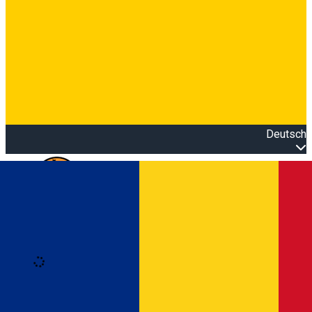
Deutsch
Open main menu
Loading
Anmeldung
Anmelden