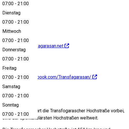
07:00
-
21:00
Dienstag
View on map
07:00
-
21:00
Mittwoch
07:00
-
21:00
http://www.Transfagarasan.net
Donnerstag
07:00
-
21:00
Freitag
https://www.facebook.com/Transfagarasan/
07:00
-
21:00
Samstag
About
07:00
-
21:00
Sonntag
Am Bâlea-See führt die Transfogarascher Hochstraße vorbei,
07:00
-
21:00
eine der spektakulärsten Hochstraßen weltweit.