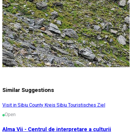
Similar Suggestions
Visit in Sibiu County
Kreis Sibiu
Touristisches Ziel
Open
Alma Vii - Centrul de interpretare a culturii