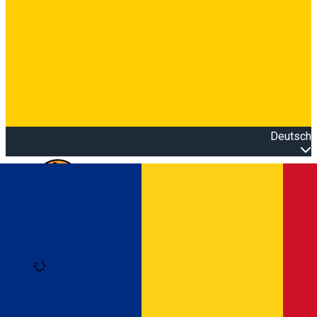
Deutsch
Open main menu
Loading
Anmeldung
Anmelden