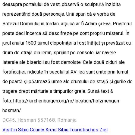
deasupra portalului de vest, observă o sculptură înzidită
reprezentând două personaje. Unii spun că e vorba de
Botezul Domnului în Iordan, alţii că ar fi Adam şi Eva. Privitorul
poate deci încerca să descifreze pe cont propriu misterul. În
jurul anului 1500 turnul clopotniţei a fost înălţat şi prevăzut cu
drum de strajă din lemn, sprijinit pe console, iar navele
laterale ale bisericii au fost demolate. Cele două ziduri ale
fortificaţiei, ridicate în secolul al XV-lea sunt unite prin turnul
de poartă şi păstrează urme ale drumului de strajă şi gurile de
tragere drept mărturie a timpurilor grele. Sursă text &
foto: https://kirchenburgen.org/ro/location/holzmengen-
hosman/
DC45, Hosman 557168, Romania
Visit in Sibiu County
Kreis Sibiu
Touristisches Ziel