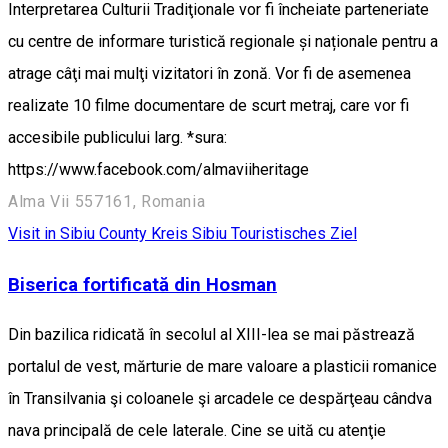
Interpretarea Culturii Tradiţionale vor fi încheiate parteneriate
cu centre de informare turistică regionale și naționale pentru a
atrage câţi mai mulţi vizitatori în zonă. Vor fi de asemenea
realizate 10 filme documentare de scurt metraj, care vor fi
accesibile publicului larg. *sura:
https://www.facebook.com/almaviiheritage
Alma Vii 557161, Romania
Visit in Sibiu County
Kreis Sibiu
Touristisches Ziel
Biserica fortificată din Hosman
Din bazilica ridicată în secolul al XIII-lea se mai păstrează
portalul de vest, mărturie de mare valoare a plasticii romanice
în Transilvania şi coloanele şi arcadele ce despărţeau cândva
nava principală de cele laterale. Cine se uită cu atenţie