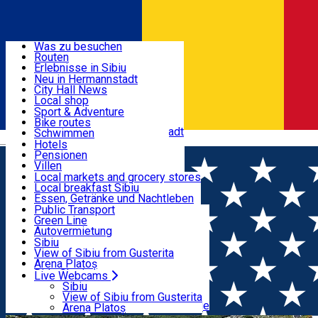
Entdecke
Was zu besuchen
Routen
Nützliche informationen
Erlebnisse in Sibiu
Podcast
Neu in Hermannstadt
Kultur
City Hall News
Aktivitäten & Abenteuer
Museen
Local shop
Kirchen
Sibiu Handwerker
Sport & Adventure
Parks, Zoo
Sibiul Verde
Bike routes
Unterkunft
Im Umkreis von Hermannstadt
Public services
Schwimmen
Română
Bildung
Reiten
Hotels
Wie komme ich nach Sibiu?
Fitnessstudio
Pensionen
Essen, Getränke & Nachtleben
Touristeninfo
Loc de joacă indoor
Villen
Reiseführer
Loc de joacă outdoor
Hostels
Local markets and grocery stores
Guided tours
Ski
Motels
Local breakfast Sibiu
Transport & Parken
Local publication
Eislaufen
Camping
Essen, Getränke und Nachtleben
Schönheitssalon
Yoga
Zimmer zu vermieten
Pizza
Public Transport
Wohnungen
Fast Food
Green Line
Live Webcams
Unterkunft außerhalb von Sibiu
Kaffeestube
Autovermietung
Konditorei
Fahrad verleih
Sibiu
Pub, Bar
Scooter rentals
View of Sibiu from Gusterita
Nachtclubs
Taxi
Arena Platoș
Bäckerei
Ride Sharing
Live Webcams
Home
Touristisches Ziel
Die Transfogarascher
Park-Tickets
Sibiu
Parkplätze
View of Sibiu from Gusterita
Hochstraße
Ladestationen für Elektrofahrzeuge
Arena Platoș