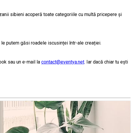
zanii sibieni acoperă toate categoriile cu multă pricepere și
 le putem găsi roadele iscusinței într-ale creației.
ook sau un e-mail la
contact@eventya.net
. Iar dacă chiar tu ești