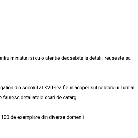
ru miniaturi si cu o atentie deosebita la detalii, reuseste sa
alion din secolul al XVII-lea fie in acoperisul celebrului Turn al
e fauresc detaliatele scari de catarg.
e 100 de exemplare din diverse domenii.