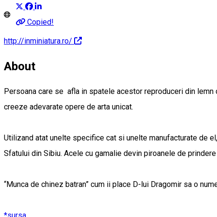
Copied!
http://inminiatura.ro/
About
Persoana care se afla in spatele acestor reproduceri din lemn d
creeze adevarate opere de arta unicat.
Utilizand atat unelte specifice cat si unelte manufacturate de el,
Sfatului din Sibiu. Acele cu gamalie devin piroanele de prindere 
“Munca de chinez batran” cum ii place D-lui Dragomir sa o num
*sursa