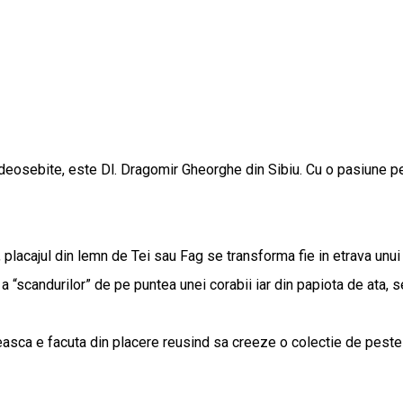
eosebite, este Dl. Dragomir Gheorghe din Sibiu. Cu o pasiune pent
 placajul din lemn de Tei sau Fag se transforma fie in etrava unui g
a “scandurilor” de pe puntea unei corabii iar din papiota de ata, s
easca e facuta din placere reusind sa creeze o colectie de pest