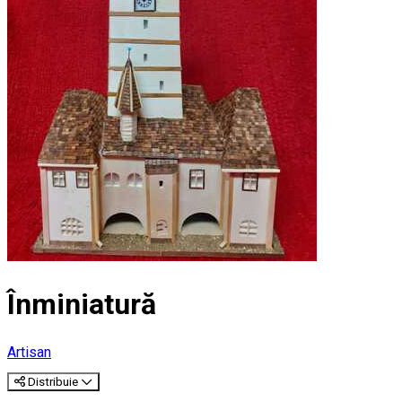
Înminiatură
Artisan
Distribuie