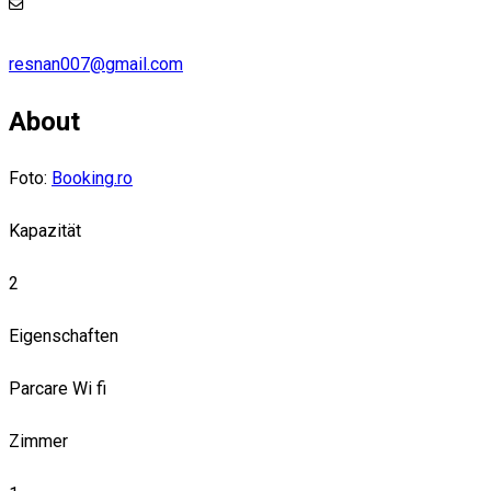
resnan007@gmail.com
About
Foto:
Booking.ro
Kapazität
2
Eigenschaften
Parcare
Wi fi
Zimmer