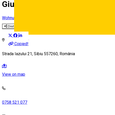
Giulio ***
Wohnung im Hotel
Distribuie
Deutsch
Copied!
Strada Iazului 21, Sibiu 557260, România
View on map
0758 521 077