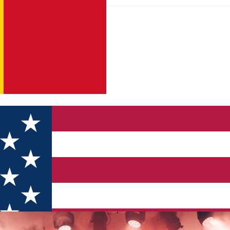
le byron, Dimitri's Bats, The Mono Jacks și E-an-na