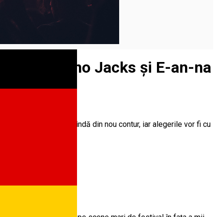
ats, The Mono Jacks și E-an-na
epe ușor, ușor să prindă din nou contur, iar alegerile vor fi cu
e în Sibiu pe: