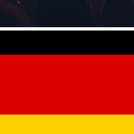
a concertele byron, Dimitri's B
e indoor sau outdoor. Agenda de evenimente din Sibiu City App înc
 recomandăm să le aveți în atenție. Overground Music îi aduce liv