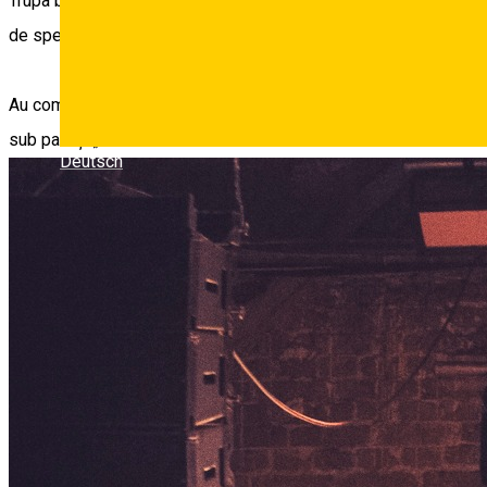
Trupa byron cântă rock cu diverse influențe, s-a înființat în 2006
de spectatori, cât și neamplificat, pentru o mână de oameni, în 
Au compus coloana sonoră pentru un serial original HBO România
sub pat” și „Prea târziu”.
Deutsch