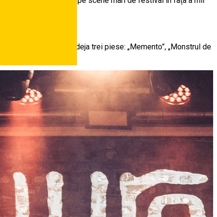
 obișnuiți să cânte atât pe scene mari de festival în fața a mii
, de pe care au lansat deja trei piese: „Memento”, „Monstrul de