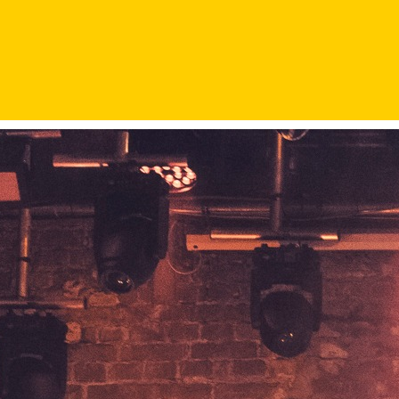
 și a lansat de atunci 7 albume de studio și trei DVD-uri live. Sunt
contexte speciale.
, iar pentru 2023 pregătesc lansarea unui viitor album de studio