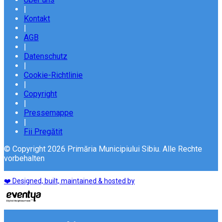
|
Kontakt
|
AGB
|
Datenschutz
|
Cookie-Richtlinie
|
Copyright
|
Pressemappe
|
Fii Pregătit
© Copyright 2026 Primăria Municipiului Sibiu. Alle Rechte
vorbehalten
❤️ Designed, built, maintained & hosted by