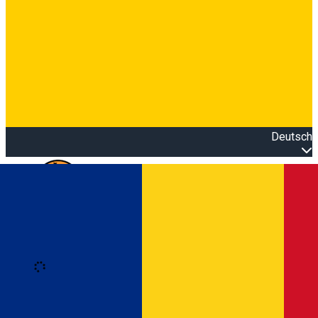
Deutsch
Open main menu
Loading
Anmeldung
Anmelden