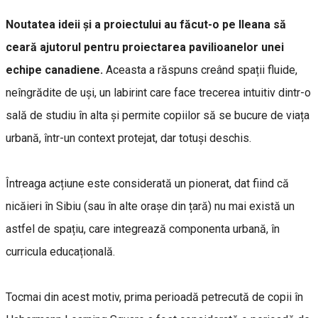
Noutatea ideii și a proiectului au făcut-o pe Ileana să
ceară ajutorul pentru proiectarea pavilioanelor unei
echipe canadiene.
Aceasta a răspuns creând spații fluide,
neîngrădite de uși, un labirint care face trecerea intuitiv dintr-o
sală de studiu în alta și permite copiilor să se bucure de viața
urbană, într-un context protejat, dar totuși deschis.
Întreaga acțiune este considerată un pionerat, dat fiind că
nicăieri în Sibiu (sau în alte orașe din țară) nu mai există un
astfel de spațiu, care integrează componenta urbană, în
curricula educațională.
Tocmai din acest motiv, prima perioadă petrecută de copii în