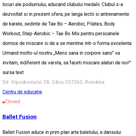
locuri ale podiumului, aducand clubului medalii. Clubul s-a
dezvoltat si in prezent ofera, pe langa lectii si antrenamente
de karate, sedinte de Tae Bo – Aerobic, Pilates, Body
Workout, Step-Aerobic – Tae Bo Mix pentru persoanele
dornice de miscare si de a se mentine intr-o forma excelenta.
Urmand motto-ul nostru „Mens sana in corpore sano” va
invitam, indiferent de varsta, sa faceti miscare alaturi de noi!"
sursa text
Str. Hipodromului 3B, Sibiu 557260, România
Centru de educație
Closed
Ballet Fusion
Ballet Fusion aduce in prim plan arta baletului, a dansului