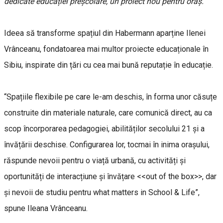
dedicate educației preșcolare, un proiect nou pentru oraș.
Ideea să transforme spațiul din Habermann aparține Ilenei
Vrânceanu, fondatoarea mai multor proiecte educaționale în
Sibiu, inspirate din țări cu cea mai bună reputație în educație.
“Spațiile flexibile pe care le-am deschis, în forma unor căsuțe
construite din materiale naturale, care comunică direct, au ca
scop încorporarea pedagogiei, abilităților secolului 21 și a
învățării deschise. Configurarea lor, tocmai în inima orașului,
răspunde nevoii pentru o viață urbană, cu activități și
oportunități de interacțiune și învățare <<out of the box>>, dar
și nevoii de studiu pentru what matters in School & Life”,
spune Ileana Vrânceanu.