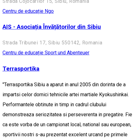
Strada Cojocarilor 15, Sibiu, Romania
Centru de educație
Ngo
AIS - Asociația Învățătorilor din Sibiu
Strada Tribunei 17, Sibiu 550142, Romania
Centru de educație
Sport und Abenteuer
Terrasportika
"Terrasportika Sibiu a aparut in anul 2005 din dorinta de a
impartsi celor dornici tehnicile artei martiale Kyokushinkai.
Performantele obtinute in timp in cadrul clubului
demonstreaza seriozitatea si perseverenta in pregatire. Fie
ca este vorba de un campionat local, national sau european,
sportivii nostri s-au prezentat excelent urcand pe primele