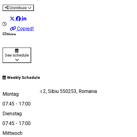
Distribuie
Copied!
Closed
See schedule
Weekly Schedule
Strada Constituției 2, Sibiu 550253, Romania
Montag
07:45
-
17:00
Dienstag
View on map
07:45
-
17:00
Mittwoch