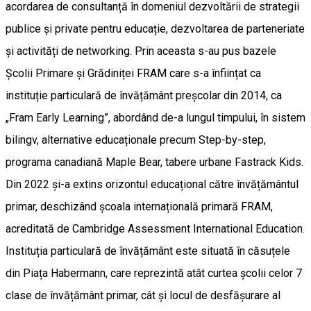
acordarea de consultanță în domeniul dezvoltării de strategii
publice și private pentru educație, dezvoltarea de parteneriate
și activități de networking. Prin aceasta s-au pus bazele
Școlii Primare și Grădiniței FRAM care s-a înființat ca
instituție particulară de învățământ preșcolar din 2014, ca
„Fram Early Learning”, abordând de-a lungul timpului, în sistem
bilingv, alternative educaționale precum Step-by-step,
programa canadiană Maple Bear, tabere urbane Fastrack Kids.
Din 2022 și-a extins orizontul educațional către învățământul
primar, deschizând școala internațională primară FRAM,
acreditată de Cambridge Assessment International Education.
Instituția particulară de învățământ este situată în căsuțele
din Piața Habermann, care reprezintă atât curtea școlii celor 7
clase de învățământ primar, cât și locul de desfășurare al