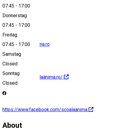
07:45
-
17:00
0720481847
Donnerstag
07:45
-
17:00
Freitag
office@scoalaanima.ro
07:45
-
17:00
Samstag
Closed
Sonntag
https://www.scoalaanima.ro/
Closed
https://www.facebook.com/scoalaanima
About