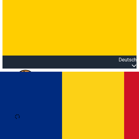
Deutsch
Open main menu
Loading
Anmeldung
Anmelden