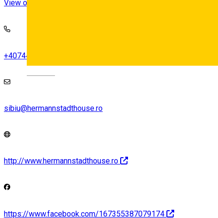
View on map
+40744551362
Deutsch
sibiu@hermannstadthouse.ro
http://www.hermannstadthouse.ro
https://www.facebook.com/167355387079174