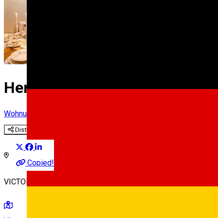
Hermannstadt House ****
Wohnung im Hotel
Distribuie
Copied!
VICTOR TORDOSAN NR.3, Sibiu, Romania, 550189