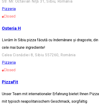
Str. Mr. Octavian Niță 31, Sibiu, Romania
Pizzeria
Closed
Osteria H
Livrăm în Sibiu pizza făcută cu îndemânare și dragoste, din
cele mai bune ingrediente!
Calea Cisnădiei 8, Sibiu 557260, România
Pizzeria
Closed
PizzaFit
Unser Team mit internationaler Erfahrung bietet Ihnen Pizza
mit typisch neapolitanischem Geschmack, sorgfältig