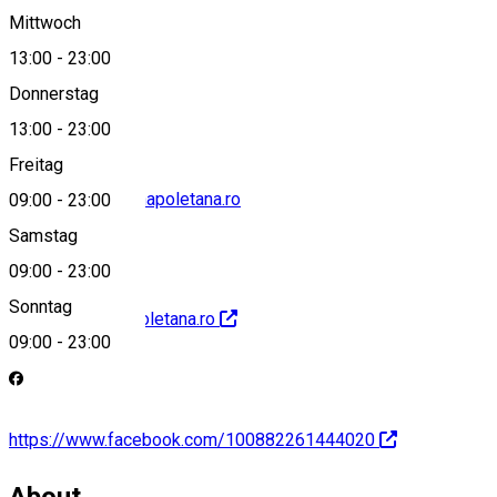
Mittwoch
13:00
-
23:00
+40369417207
Donnerstag
13:00
-
23:00
Freitag
contact@lapizzanapoletana.ro
09:00
-
23:00
Samstag
09:00
-
23:00
Sonntag
http://lapizzanapoletana.ro
09:00
-
23:00
https://www.facebook.com/100882261444020