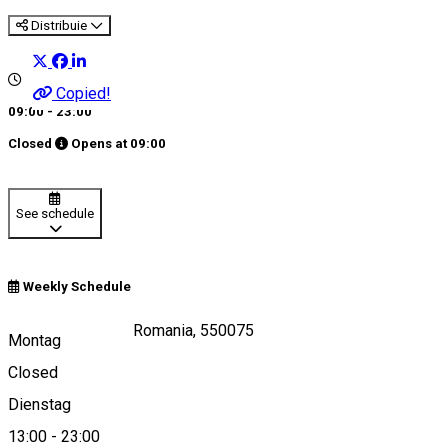
Distribuie
Copied!
09:00 - 23:00
Closed
Opens at
09:00
See schedule
Weekly Schedule
Piata Mare, Sibiu, Romania, 550075
Montag
Closed
Dienstag
View on map
13:00
-
23:00