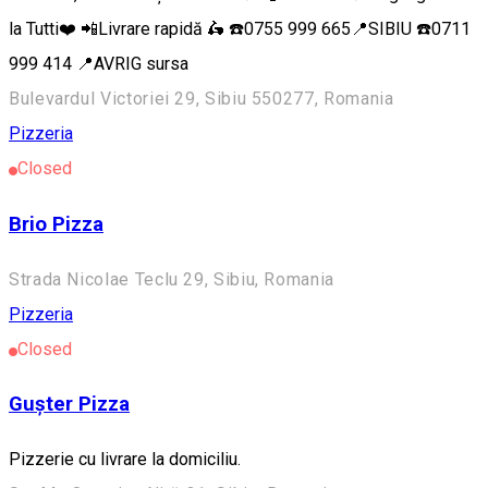
la Tutti❤️ 📲Livrare rapidă 🛵 ☎️0755 999 665📍SIBIU ☎️0711
999 414 📍AVRIG sursa
Bulevardul Victoriei 29, Sibiu 550277, Romania
Pizzeria
Closed
Brio Pizza
Strada Nicolae Teclu 29, Sibiu, Romania
Pizzeria
Closed
Gușter Pizza
Pizzerie cu livrare la domiciliu.