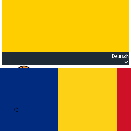
Deutsch
Open main menu
Loading
Anmeldung
Anmelden