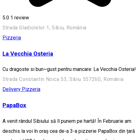
5.0
1 review
Strada Gladiolelor 1, Sibiu, România
Pizzeria
La Vecchia Osteria
Cu dragoste si bun~gust pentru mancare: La Vecchia Osteria!
Strada Constantin Noica 53, Sibiu 557260, România
Delivery
Pizzeria
PapaBox
A venit rândul Sibiului să îl punem pe hartă! În Februarie am
deschis la voi în oraș cea de-a 3-a pizzerie PapaBox din țară