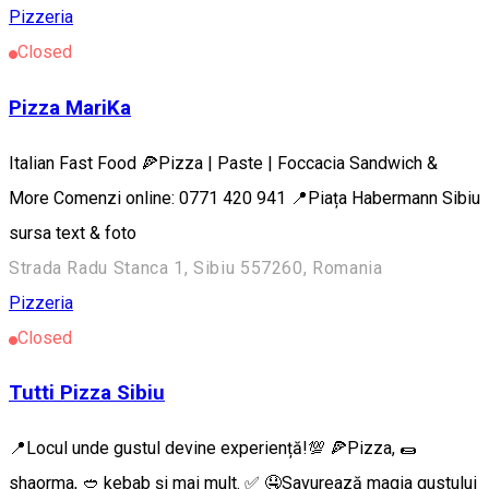
Pizzeria
Closed
Pizza MariKa
Italian Fast Food 🍕Pizza | Paste | Foccacia Sandwich &
More Comenzi online: 0771 420 941 📍Piața Habermann Sibiu
sursa text & foto
Strada Radu Stanca 1, Sibiu 557260, Romania
Pizzeria
Closed
Tutti Pizza Sibiu
📍Locul unde gustul devine experiență!💯 🍕Pizza, 🌯
shaorma, 🥙 kebab și mai mult. ✅ 🤤Savurează magia gustului