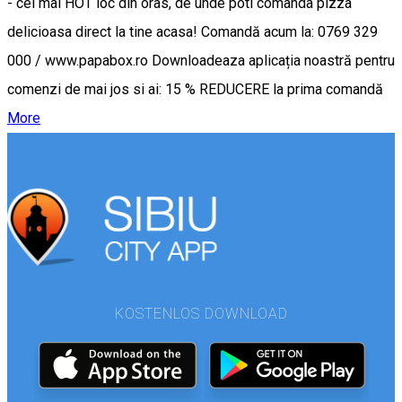
- cel mai HOT loc din oras, de unde poti comanda pizza
delicioasa direct la tine acasa! Comandă acum la: 0769 329
000 / www.papabox.ro Downloadeaza aplicația noastră pentru
comenzi de mai jos si ai: 15 % REDUCERE la prima comandă
More
KOSTENLOS DOWNLOAD