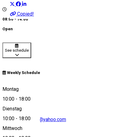
Copied!
08:00 - 14:00
Open
See schedule
Weekly Schedule
0748552806
Montag
10:00
-
18:00
Dienstag
10:00
-
18:00
liviuflorea.stenea@yahoo.com
Mittwoch