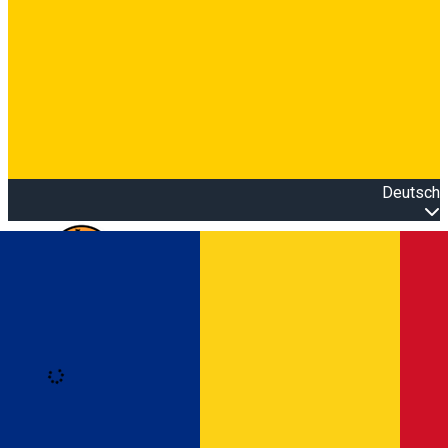
Deutsch
Open main menu
Loading
Anmeldung
Anmelden