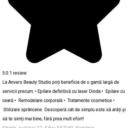
5.0
1 review
La Anvers Beauty Studio poți beneficia de o gamă largă de
servicii precum: • Epilare definitivă cu laser Dioda • Epilare cu
ceară • Remodelare corporală • Tratamente cosmetice •
Stilizare sprâncene Descoperă cât de simplu este să arăți și
să te simți mai bine, fără prea mult efort!
Strada Justiţiei 22, Sibiu 557260, România