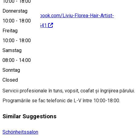
10:00
-
18:00
Donnerstag
https://www.facebook.com/Liviu-Florea-Hair-Artist-
10:00
-
18:00
1614208238858541
Freitag
10:00
-
18:00
Samstag
0748552806
08:00
-
14:00
Sonntag
About
Closed
Servicii profesionale în tuns, vopsit, coafat și îngrijirea părului.
Programările se fac telefonic de L-V între 10:00-18:00.
Similar Suggestions
Schönheitssalon