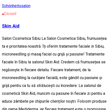
Schönheitssalon
Closed
Skin Aid
Salon Cosmetica Sibiu La Salon Cosmetica Sibiu, frumusețea
ta e prioritatea noastră. Îți oferim tratamente faciale in Sibiu,
microneedling și masaj facial cu grijă și pasiune! Tratamente
faciale în Sibiu la salonul Skin Aid. Credem că frumusețea se
regăsește în fiecare detaliu. Fiecare tratament, de la
microneedling la curățare facială, este gândit cu pasiune și
grijă pentru ca tu să strălucești cu încredere. La salonul de
cosmetică Skin Aid, muncim cu pasiune în fiecare zi pentru a
aduce zâmbete pe chipurile clienților noștri. Folosim produse
din gama Mediderma, iar fiecare tratament este o promisiune