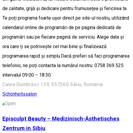
de calitate, grijă și dedicare pentru frumusețea și fericirea ta.
Te poți programa foarte ușor direct pe site-ul nostru, utilizând
calendarul online de programări de pe pagina dedicată de
programări sau pe fiecare pagină de serviciu. Alege data și
ora care ți se potrivește cel mai bine și finalizează
programarea rapid și simplu.Dacă preferi să faci programarea
telefonic, ne poți contacta la numărul nostru: 0758 369 525
intervalul 09:00 – 18:30.
Calea Dumbrăvii 139, 557260 Sibiu, Romania
Schönheitssalon
Open
Episculpt Beauty – Medizinisch-Ästhetisches
Zentrum in Sibiu