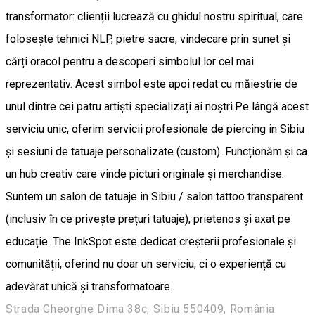
transformator: clienții lucrează cu ghidul nostru spiritual, care
folosește tehnici NLP, pietre sacre, vindecare prin sunet și
cărți oracol pentru a descoperi simbolul lor cel mai
reprezentativ. Acest simbol este apoi redat cu măiestrie de
unul dintre cei patru artiști specializați ai noștri. ​Pe lângă acest
serviciu unic, oferim servicii profesionale de piercing in Sibiu
și sesiuni de tatuaje personalizate (custom). Funcționăm și ca
un hub creativ care vinde picturi originale și merchandise. ​
Suntem un salon de tatuaje in Sibiu / salon tattoo transparent
(inclusiv în ce privește prețuri tatuaje), prietenos și axat pe
educație. The InkSpot este dedicat creșterii profesionale și
comunității, oferind nu doar un serviciu, ci o experiență cu
adevărat unică și transformatoare.
Strada Gheorghe Dima 38c, Sibiu 550409, România