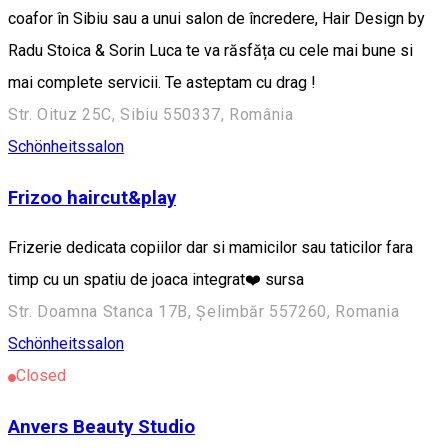
coafor în Sibiu sau a unui salon de încredere, Hair Design by
Radu Stoica & Sorin Luca te va răsfăța cu cele mai bune si
mai complete servicii. Te asteptam cu drag !
Str. Oituz 25C, Sibiu 550337, România
Schönheitssalon
Frizoo haircut&play
Frizerie dedicata copiilor dar si mamicilor sau taticilor fara
timp cu un spatiu de joaca integrat❤️ sursa
Str. Doamna Stanca 17B, Șelimbăr 557260, Romania
Schönheitssalon
Closed
Anvers Beauty Studio