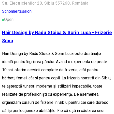
Str. Electricienilor 20, Sibiu 557260, România
Schönheitssalon
Open
Hair Design by Radu Stoica & Sorin Luca - Frizerie
Sibiu
Hair Design by Radu Stoica & Sorin Luca este destinația
ideală pentru îngrijirea părului. Avand o experienta de peste
10 ani, oferim servicii complete de frizerie, atât pentru
bărbați, femei, cât și pentru copii. La frizeria noastră din Sibiu,
te așteaptă tunsori moderne și stilizări impecabile, toate
realizate de profesioniști cu experiență. De asemenea,
organizăm cursuri de frizerie în Sibiu pentru cei care doresc
să își perfecționeze abilitățile. Fie că ești în căutarea unui