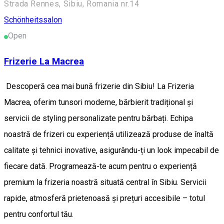
Strada Rennes, Sibiu, Romania nr.14
Schönheitssalon
Open
Frizerie La Macrea
Descoperă cea mai bună frizerie din Sibiu! La Frizeria
Macrea, oferim tunsori moderne, bărbierit tradițional și
servicii de styling personalizate pentru bărbați. Echipa
noastră de frizeri cu experiență utilizează produse de înaltă
calitate și tehnici inovative, asigurându-ți un look impecabil de
fiecare dată. Programează-te acum pentru o experiență
premium la frizeria noastră situată central în Sibiu. Servicii
rapide, atmosferă prietenoasă și prețuri accesibile – totul
pentru confortul tău.