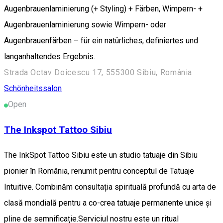
Augenbrauenlaminierung (+ Styling) + Färben, Wimpern- +
Augenbrauenlaminierung sowie Wimpern- oder
Augenbrauenfärben – für ein natürliches, definiertes und
langanhaltendes Ergebnis.
Strada Octav Doicescu 17, 555300 Sibiu, România
Schönheitssalon
Open
The Inkspot Tattoo Sibiu
The InkSpot Tattoo Sibiu este un studio tatuaje din Sibiu
pionier în România, renumit pentru conceptul de Tatuaje
Intuitive. Combinăm consultația spirituală profundă cu arta de
clasă mondială pentru a co-crea tatuaje permanente unice și
pline de semnificație. ​Serviciul nostru este un ritual