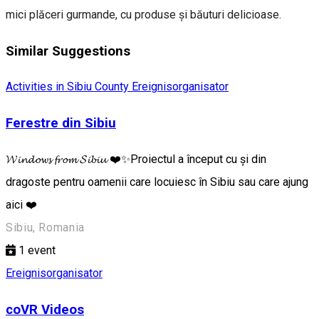
mici plăceri gurmande, cu produse și băuturi delicioase.
Similar Suggestions
Activities in Sibiu County
Ereignisorganisator
Ferestre din Sibiu
𝓦𝓲𝓷𝓭𝓸𝔀𝓼 𝓯𝓻𝓸𝓶 𝓢𝓲𝓫𝓲𝓾 ❤️✨Proiectul a început cu și din
dragoste pentru oamenii care locuiesc în Sibiu sau care ajung
aici ❤️
Sibiu, Romania
1
event
Ereignisorganisator
coVR Videos