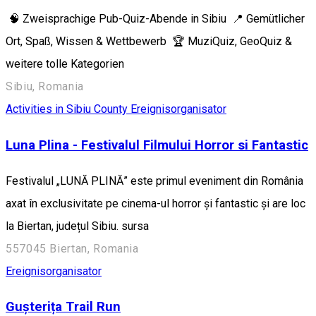
🧠 Zweisprachige Pub-Quiz-Abende in Sibiu 📍 Gemütlicher
Ort, Spaß, Wissen & Wettbewerb 🏆 MuziQuiz, GeoQuiz &
weitere tolle Kategorien
Sibiu, Romania
Activities in Sibiu County
Ereignisorganisator
Luna Plina - Festivalul Filmului Horror si Fantastic
Festivalul „LUNĂ PLINĂ” este primul eveniment din România
axat în exclusivitate pe cinema-ul horror și fantastic și are loc
la Biertan, județul Sibiu. sursa
557045 Biertan, Romania
Ereignisorganisator
Gușterița Trail Run