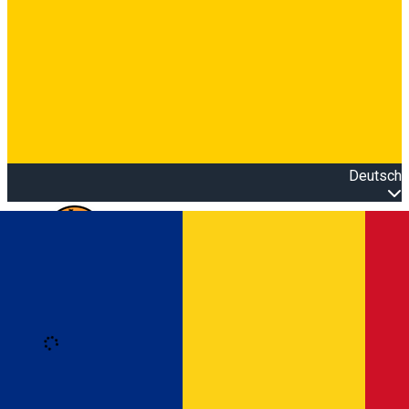
Deutsch
Open main menu
Loading
Anmeldung
Anmelden