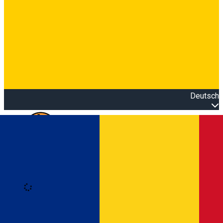
Deutsch
Open main menu
Loading
Anmeldung
Anmelden