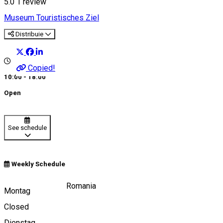
5.0
1 review
Museum
Touristisches Ziel
Distribuie
Copied!
10:00 - 18:00
Open
See schedule
Weekly Schedule
Piața Mare, Sibiu, Romania
Montag
Closed
Dienstag