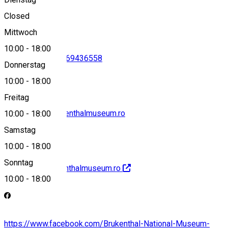
View on map
Closed
Mittwoch
10:00
-
18:00
0269217691
•
0269436558
Donnerstag
10:00
-
18:00
Freitag
secretariat@brukenthalmuseum.ro
10:00
-
18:00
Samstag
10:00
-
18:00
Sonntag
http://www.brukenthalmuseum.ro
10:00
-
18:00
https://www.facebook.com/Brukenthal-National-Museum-