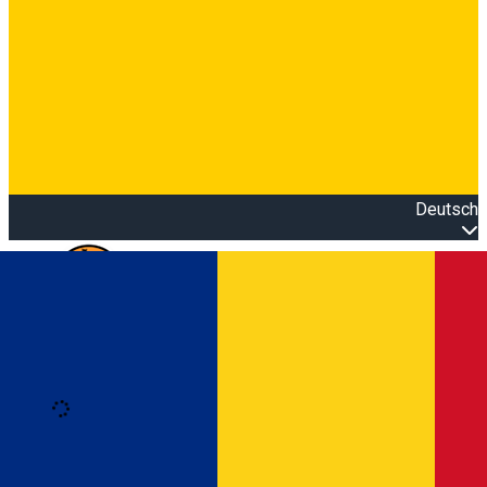
Deutsch
Open main menu
Loading
Anmeldung
Anmelden