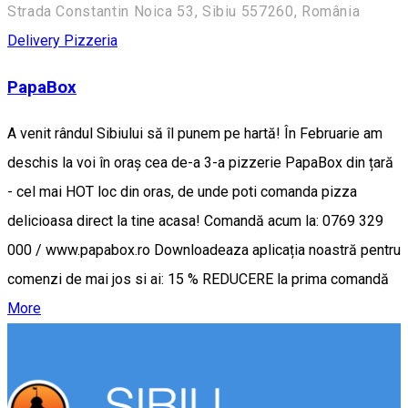
Strada Constantin Noica 53, Sibiu 557260, România
Delivery
Pizzeria
PapaBox
A venit rândul Sibiului să îl punem pe hartă! În Februarie am
deschis la voi în oraș cea de-a 3-a pizzerie PapaBox din țară
- cel mai HOT loc din oras, de unde poti comanda pizza
delicioasa direct la tine acasa! Comandă acum la: 0769 329
000 / www.papabox.ro Downloadeaza aplicația noastră pentru
comenzi de mai jos si ai: 15 % REDUCERE la prima comandă
More