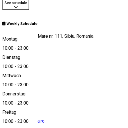
See schedule
Weekly Schedule
Strada Stefan cel Mare nr. 111, Sibiu, Romania
Montag
10:00
-
23:00
Dienstag
View on map
10:00
-
23:00
Mittwoch
10:00
-
23:00
+40751781726
Donnerstag
10:00
-
23:00
Freitag
office@pizzaprima.ro
10:00
-
23:00