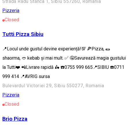
Strada Radu Stanca 1, Sibiu 557260, Romania
Pizzeria
Closed
Tutti Pizza Sibiu
📍Locul unde gustul devine experiență!💯 🍕Pizza, 🌯
shaorma, 🥙 kebab și mai mult. ✅ 🤤Savurează magia gustului
la Tutti❤️ 📲Livrare rapidă 🛵 ☎️0755 999 665📍SIBIU ☎️0711
999 414 📍AVRIG sursa
Bulevardul Victoriei 29, Sibiu 550277, Romania
Pizzeria
Closed
Brio Pizza