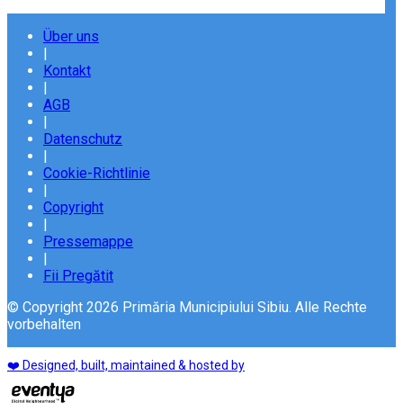
Über uns
|
Kontakt
|
AGB
|
Datenschutz
|
Cookie-Richtlinie
|
Copyright
|
Pressemappe
|
Fii Pregătit
© Copyright 2026 Primăria Municipiului Sibiu. Alle Rechte
vorbehalten
❤️ Designed, built, maintained & hosted by