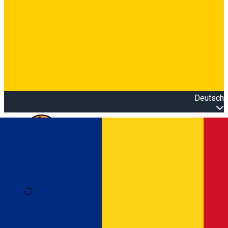
Deutsch
Open main menu
Loading
Anmeldung
Anmelden