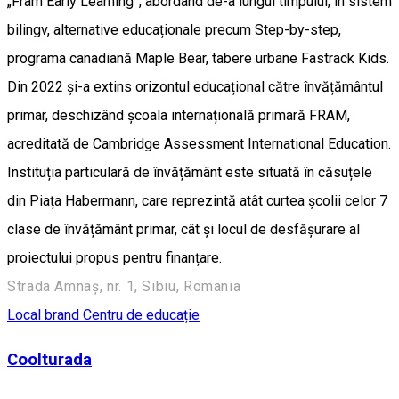
„Fram Early Learning”, abordând de-a lungul timpului, în sistem
bilingv, alternative educaționale precum Step-by-step,
programa canadiană Maple Bear, tabere urbane Fastrack Kids.
Din 2022 și-a extins orizontul educațional către învățământul
primar, deschizând școala internațională primară FRAM,
acreditată de Cambridge Assessment International Education.
Instituția particulară de învățământ este situată în căsuțele
din Piața Habermann, care reprezintă atât curtea școlii celor 7
clase de învățământ primar, cât și locul de desfășurare al
proiectului propus pentru finanțare.
Strada Amnaș, nr. 1, Sibiu, Romania
Local brand
Centru de educație
Coolturada