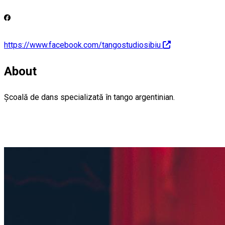
https://www.facebook.com/tangostudiosibiu
About
Școală de dans specializată în tango argentinian.