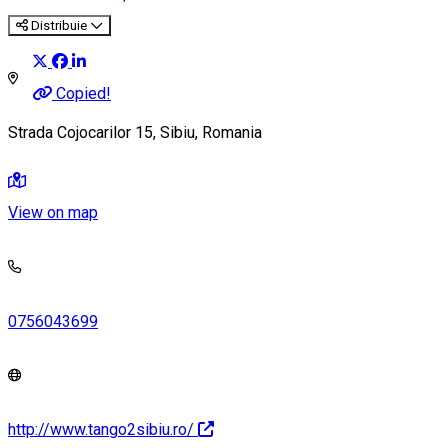
Distribuie
Copied!
Strada Cojocarilor 15, Sibiu, Romania
View on map
0756043699
http://www.tango2sibiu.ro/