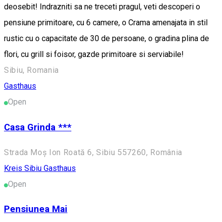
deosebit! Indrazniti sa ne treceti pragul, veti descoperi o
pensiune primitoare, cu 6 camere, o Crama amenajata in stil
rustic cu o capacitate de 30 de persoane, o gradina plina de
flori, cu grill si foisor, gazde primitoare si serviabile!
Sibiu, Romania
Gasthaus
Open
Casa Grinda ***
Strada Moș Ion Roată 6, Sibiu 557260, România
Kreis Sibiu
Gasthaus
Open
Pensiunea Mai