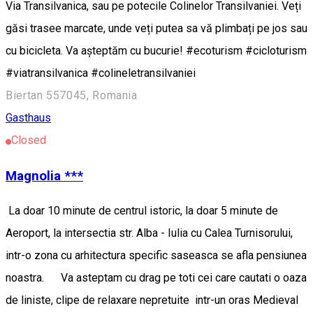
Via Transilvanica, sau pe potecile Colinelor Transilvaniei. Veți
găsi trasee marcate, unde veți putea sa vă plimbați pe jos sau
cu bicicleta. Va așteptăm cu bucurie! #ecoturism #cicloturism
#viatransilvanica #colineletransilvaniei
Biertan 557045, Romania
Gasthaus
Closed
Magnolia ***
La doar 10 minute de centrul istoric, la doar 5 minute de
Aeroport, la intersectia str. Alba - Iulia cu Calea Turnisorului,
intr-o zona cu arhitectura specific saseasca se afla pensiunea
noastra. Va asteptam cu drag pe toti cei care cautati o oaza
de liniste, clipe de relaxare nepretuite intr-un oras Medieval