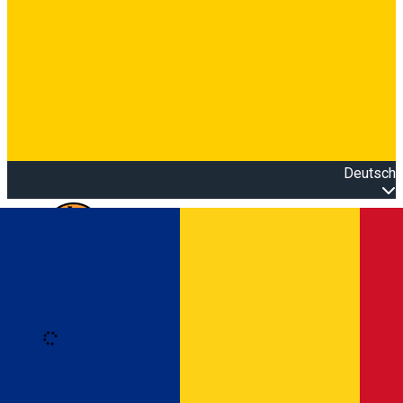
Deutsch
Open main menu
Loading
Anmeldung
Anmelden