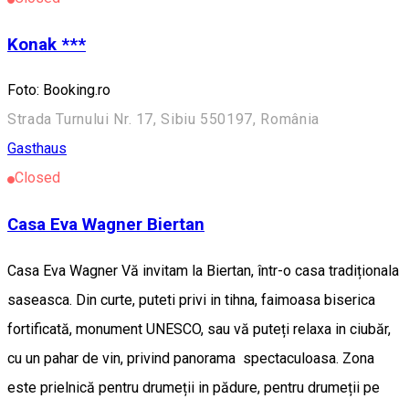
Konak ***
Foto: Booking.ro
Strada Turnului Nr. 17, Sibiu 550197, România
Gasthaus
Closed
Casa Eva Wagner Biertan
Casa Eva Wagner Vă invitam la Biertan, într-o casa tradiționala
saseasca. Din curte, puteti privi in tihna, faimoasa biserica
fortificată, monument UNESCO, sau vă puteți relaxa in ciubăr,
cu un pahar de vin, privind panorama spectaculoasa. Zona
este prielnică pentru drumeții in pădure, pentru drumeții pe