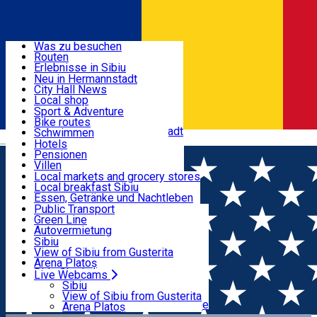
Entdecke
Was zu besuchen
Routen
Nützliche informationen
Erlebnisse in Sibiu
Podcast
Neu in Hermannstadt
Kultur
City Hall News
Aktivitäten & Abenteuer
Museen
Local shop
Kirchen
Sibiu Handwerker
Sport & Adventure
Parks, Zoo
Sibiul Verde
Bike routes
Unterkunft
Im Umkreis von Hermannstadt
Public services
Schwimmen
Română
Bildung
Reiten
Hotels
Wie komme ich nach Sibiu?
Fitnessstudio
Pensionen
Essen, Getränke & Nachtleben
Touristeninfo
Loc de joacă indoor
Villen
Reiseführer
Loc de joacă outdoor
Hostels
Local markets and grocery stores
Guided tours
Ski
Motels
Local breakfast Sibiu
Transport & Parken
Local publication
Eislaufen
Camping
Essen, Getränke und Nachtleben
Schönheitssalon
Yoga
Zimmer zu vermieten
Pizza
Public Transport
Wohnungen
Fast Food
Green Line
Live Webcams
Unterkunft außerhalb von Sibiu
Kaffeestube
Autovermietung
Konditorei
Fahrad verleih
Sibiu
Pub, Bar
Scooter rentals
View of Sibiu from Gusterita
Nachtclubs
Taxi
Arena Platoș
Bäckerei
Ride Sharing
Live Webcams
Home
Unterkunft außerhalb von Sibiu
Pensiunea RARA
Park-Tickets
Sibiu
Parkplätze
View of Sibiu from Gusterita
PĂLTINIȘ
Ladestationen für Elektrofahrzeuge
Arena Platoș