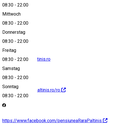
08:30
-
22:00
Mittwoch
08:30
-
22:00
0786536466
Donnerstag
08:30
-
22:00
Freitag
rezervari@rarapaltinis.ro
08:30
-
22:00
Samstag
08:30
-
22:00
Sonntag
https://www.rarapaltinis.ro/ro
08:30
-
22:00
https://www.facebook.com/pensiuneaRaraPaltinis