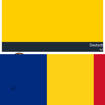
Deutsch
Open main menu
Loading
Anmeldung
Anmelden