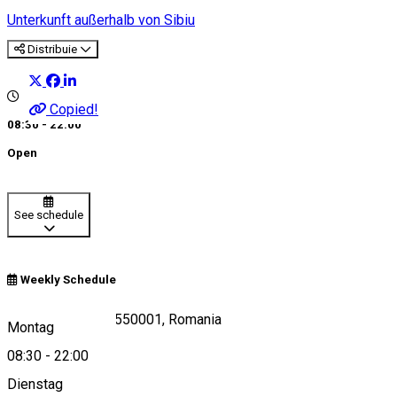
Unterkunft außerhalb von Sibiu
Distribuie
Copied!
08:30 - 22:00
Open
See schedule
Weekly Schedule
DJ106A, Păltiniș 550001, Romania
Montag
08:30
-
22:00
Dienstag
View on map