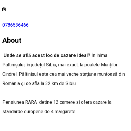
0786536466
About
Unde se află acest loc de cazare ideal?
În inima
Paltinișului, în județul Sibiu; mai exact, la poalele Munților
Cindrel. Păltinișul este cea mai veche stațiune muntoasă din
România și se afla la 32 km de Sibiu.
Pensiunea RARA detine 12 camere si ofera cazare la
standarde europene de 4 margarete.