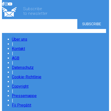
Subscribe
to newsletter
Über uns
|
Kontakt
|
AGB
|
Datenschutz
|
Cookie-Richtlinie
|
Copyright
|
Pressemappe
|
Fii Pregătit