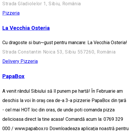
Strada Gladiolelor 1, Sibiu, România
Pizzeria
La Vecchia Osteria
Cu dragoste si bun~gust pentru mancare: La Vecchia Osteria!
Strada Constantin Noica 53, Sibiu 557260, România
Delivery
Pizzeria
PapaBox
A venit rândul Sibiului să îl punem pe hartă! În Februarie am
deschis la voi în oraș cea de-a 3-a pizzerie PapaBox din țară
- cel mai HOT loc din oras, de unde poti comanda pizza
delicioasa direct la tine acasa! Comandă acum la: 0769 329
000 / www.papabox.ro Downloadeaza aplicația noastră pentru