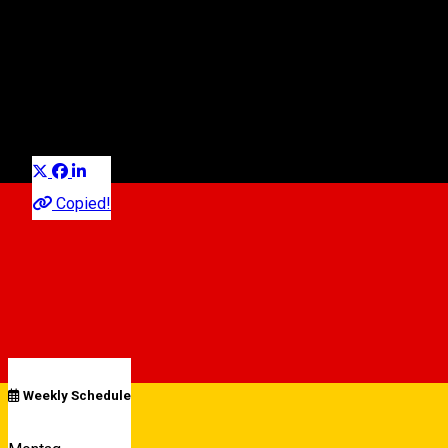
Pizza Prima Sibiu
Pizzeria
Distribuie
Copied!
10:00 - 22:30
Open
See schedule
Weekly Schedule
Strada Stefan cel Mare nr. 111, Sibiu, Romania