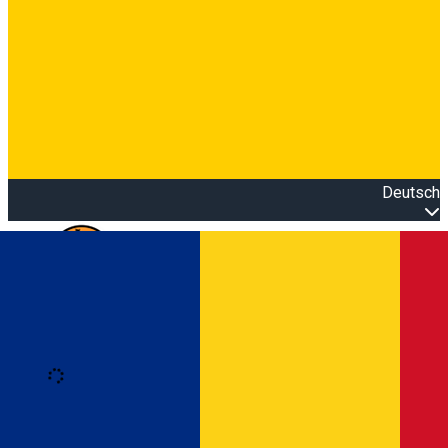
Deutsch
Open main menu
Loading
Anmeldung
Anmelden