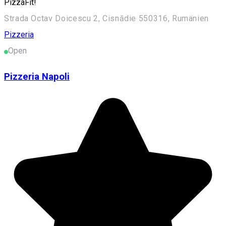
PizzaFit!
Strada Octav Doicescu 2, Cisnădie 550316, Rumänien
Pizzeria
Open
Pizzeria Napoli