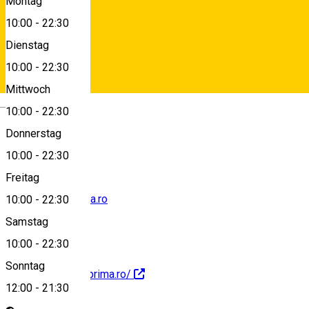
Montag
10:00
-
22:30
Dienstag
View on map
10:00
-
22:30
Mittwoch
Deutsch
10:00
-
22:30
+40720109533
Donnerstag
10:00
-
22:30
Freitag
office@pizzaprima.ro
10:00
-
22:30
Samstag
10:00
-
22:30
Sonntag
http://www.pizzaprima.ro/
12:00
-
21:30