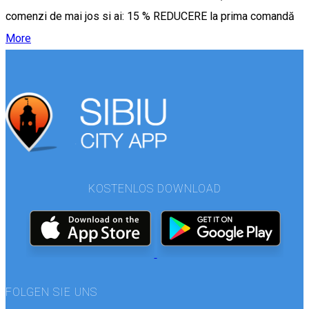
comenzi de mai jos si ai: 15 % REDUCERE la prima comandă
More
KOSTENLOS DOWNLOAD
FOLGEN SIE UNS