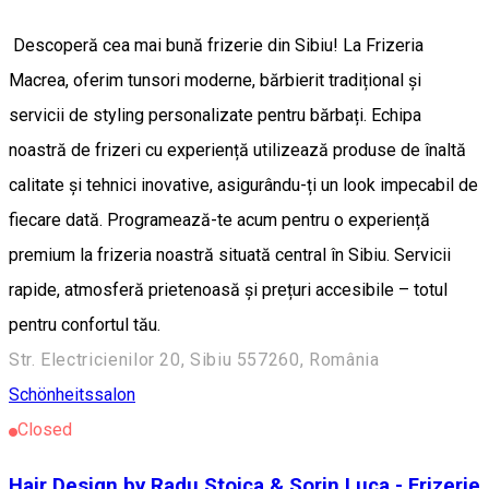
Descoperă cea mai bună frizerie din Sibiu! La Frizeria
Macrea, oferim tunsori moderne, bărbierit tradițional și
servicii de styling personalizate pentru bărbați. Echipa
noastră de frizeri cu experiență utilizează produse de înaltă
calitate și tehnici inovative, asigurându-ți un look impecabil de
fiecare dată. Programează-te acum pentru o experiență
premium la frizeria noastră situată central în Sibiu. Servicii
rapide, atmosferă prietenoasă și prețuri accesibile – totul
pentru confortul tău.
Str. Electricienilor 20, Sibiu 557260, România
Schönheitssalon
Closed
Hair Design by Radu Stoica & Sorin Luca - Frizerie