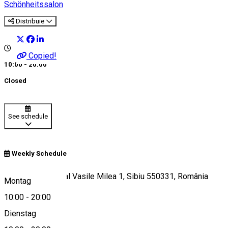
Schönheitssalon
Distribuie
Copied!
10:00 - 20:00
Closed
See schedule
Weekly Schedule
Bulevardul General Vasile Milea 1, Sibiu 550331, România
Montag
10:00
-
20:00
Dienstag
View on map