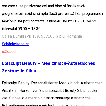
ora care ți se potrivește cel mai bine și finalizează
programarea rapid și simplu.Dacă preferi să faci programarea
telefonic, ne poți contacta la numărul nostru: 0758 369 525
intervalul 09:00 – 18:30.
Calea Dumbrăvii 139, 557260 Sibiu, Romania
Schönheitssalon
Closed
Episculpt Beauty – Medizinisch-Ästhetisches
Zentrum in Sibiu
Episculpt Beauty: Personalisierter Medizinisch-Ästhetischer
Ansatz im Herzen von Sibiu Episculpt Beauty Sibiu ist das
Ziel für alle, die mehr als standardmäßige ästhetische
Behandlungen suchen – wir bieten ein vollständig