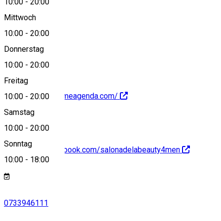
10:00
-
20:00
Mittwoch
10:00
-
20:00
0733946111
Donnerstag
10:00
-
20:00
Freitag
https://adela.ontimeagenda.com/
10:00
-
20:00
Samstag
10:00
-
20:00
Sonntag
https://www.facebook.com/salonadelabeauty4men
10:00
-
18:00
0733946111