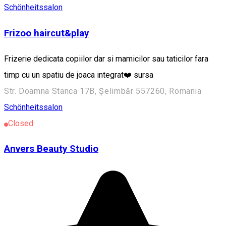
Schönheitssalon
Frizoo haircut&play
Frizerie dedicata copiilor dar si mamicilor sau taticilor fara
timp cu un spatiu de joaca integrat❤️ sursa
Str. Doamna Stanca 17B, Șelimbăr 557260, Romania
Schönheitssalon
Closed
Anvers Beauty Studio