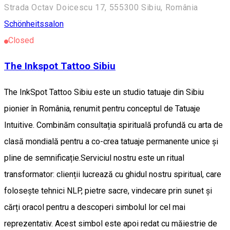
Strada Octav Doicescu 17, 555300 Sibiu, România
Schönheitssalon
Closed
The Inkspot Tattoo Sibiu
The InkSpot Tattoo Sibiu este un studio tatuaje din Sibiu
pionier în România, renumit pentru conceptul de Tatuaje
Intuitive. Combinăm consultația spirituală profundă cu arta de
clasă mondială pentru a co-crea tatuaje permanente unice și
pline de semnificație. ​Serviciul nostru este un ritual
transformator: clienții lucrează cu ghidul nostru spiritual, care
folosește tehnici NLP, pietre sacre, vindecare prin sunet și
cărți oracol pentru a descoperi simbolul lor cel mai
reprezentativ. Acest simbol este apoi redat cu măiestrie de