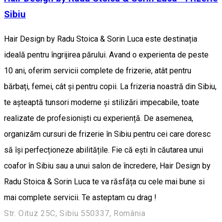
Sibiu
Hair Design by Radu Stoica & Sorin Luca este destinația
ideală pentru îngrijirea părului. Avand o experienta de peste
10 ani, oferim servicii complete de frizerie, atât pentru
bărbați, femei, cât și pentru copii. La frizeria noastră din Sibiu,
te așteaptă tunsori moderne și stilizări impecabile, toate
realizate de profesioniști cu experiență. De asemenea,
organizăm cursuri de frizerie în Sibiu pentru cei care doresc
să își perfecționeze abilitățile. Fie că ești în căutarea unui
coafor în Sibiu sau a unui salon de încredere, Hair Design by
Radu Stoica & Sorin Luca te va răsfăța cu cele mai bune si
mai complete servicii. Te asteptam cu drag !
Str. Oituz 25C, Sibiu 550337, România