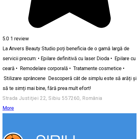
5.0
1 review
La Anvers Beauty Studio poți beneficia de o gamă largă de
servicii precum: • Epilare definitivă cu laser Dioda • Epilare cu
ceară • Remodelare corporală • Tratamente cosmetice •
Stilizare sprâncene Descoperă cât de simplu este să arăți și
să te simți mai bine, fără prea mult efort!
Strada Justiţiei 22, Sibiu 557260, România
More