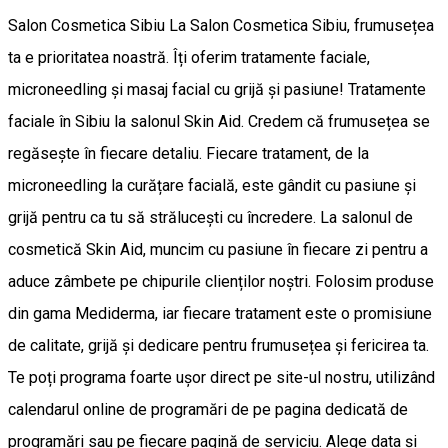
Salon Cosmetica Sibiu La Salon Cosmetica Sibiu, frumusețea
ta e prioritatea noastră. Îți oferim tratamente faciale,
microneedling și masaj facial cu grijă și pasiune! Tratamente
faciale în Sibiu la salonul Skin Aid. Credem că frumusețea se
regăsește în fiecare detaliu. Fiecare tratament, de la
microneedling la curățare facială, este gândit cu pasiune și
grijă pentru ca tu să strălucești cu încredere. La salonul de
cosmetică Skin Aid, muncim cu pasiune în fiecare zi pentru a
aduce zâmbete pe chipurile clienților noștri. Folosim produse
din gama Mediderma, iar fiecare tratament este o promisiune
de calitate, grijă și dedicare pentru frumusețea și fericirea ta.
Te poți programa foarte ușor direct pe site-ul nostru, utilizând
calendarul online de programări de pe pagina dedicată de
programări sau pe fiecare pagină de serviciu. Alege data și