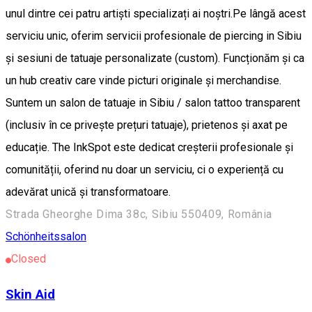
unul dintre cei patru artiști specializați ai noștri. ​Pe lângă acest
serviciu unic, oferim servicii profesionale de piercing in Sibiu
și sesiuni de tatuaje personalizate (custom). Funcționăm și ca
un hub creativ care vinde picturi originale și merchandise. ​
Suntem un salon de tatuaje in Sibiu / salon tattoo transparent
(inclusiv în ce privește prețuri tatuaje), prietenos și axat pe
educație. The InkSpot este dedicat creșterii profesionale și
comunității, oferind nu doar un serviciu, ci o experiență cu
adevărat unică și transformatoare.
Strada Gheorghe Dima 38c, Sibiu 550409, România
Schönheitssalon
Closed
Skin Aid