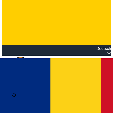
Deutsch
Open main menu
Loading
Anmeldung
Anmelden