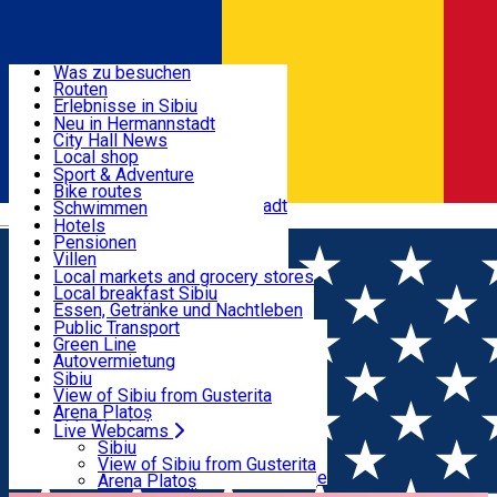
Entdecke
Was zu besuchen
Routen
Nützliche informationen
Erlebnisse in Sibiu
Podcast
Neu in Hermannstadt
Kultur
City Hall News
Aktivitäten & Abenteuer
Museen
Local shop
Kirchen
Sibiu Handwerker
Sport & Adventure
Parks, Zoo
Sibiul Verde
Bike routes
Unterkunft
Im Umkreis von Hermannstadt
Public services
Schwimmen
Română
Bildung
Reiten
Hotels
Wie komme ich nach Sibiu?
Fitnessstudio
Pensionen
Essen, Getränke & Nachtleben
Touristeninfo
Loc de joacă indoor
Villen
Reiseführer
Loc de joacă outdoor
Hostels
Local markets and grocery stores
Guided tours
Ski
Motels
Local breakfast Sibiu
Transport & Parken
Local publication
Eislaufen
Camping
Essen, Getränke und Nachtleben
Schönheitssalon
Yoga
Zimmer zu vermieten
Pizza
Public Transport
Wohnungen
Fast Food
Green Line
Live Webcams
Unterkunft außerhalb von Sibiu
Kaffeestube
Autovermietung
Konditorei
Fahrad verleih
Sibiu
Pub, Bar
Scooter rentals
View of Sibiu from Gusterita
Nachtclubs
Taxi
Arena Platoș
Bäckerei
Ride Sharing
Live Webcams
Home
Schönheitssalon
Salon Adela - Beauty 4 Men &
Park-Tickets
Sibiu
Parkplätze
View of Sibiu from Gusterita
Women
Ladestationen für Elektrofahrzeuge
Arena Platoș