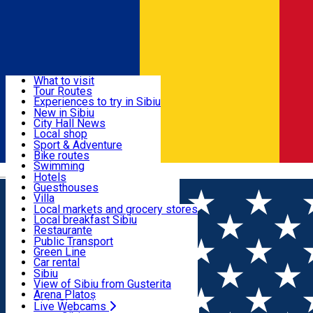
Sign In
Sign Up Free
Discover
What to visit
Tour Routes
Useful info
Experiences to try in Sibiu
Podcast
New in Sibiu
Culture
City Hall News
Activities & Adventure
Museums
Local shop
Churches
Sibiu artisans
Sport & Adventure
Parks, Zoo
Sibiul Verde
Bike routes
Accommodation
County of Sibiu
Public services
Swimming
Română
Education
Riding
Hotels
How do I get to Sibiu
Indoor activities
Guesthouses
Food, Drinks & Nightlife
Tourist Info
Loc de joacă indoor
Villa
Tour Guides
Loc de joacă outdoor
Hostels
Local markets and grocery stores
Guided tours
Ski
Motel
Local breakfast Sibiu
Transport & Parking
Publicații locale
Ice skating
Camping
Restaurante
Beauty salons
Yoga
Renting rooms
Pizza
Public Transport
Rooms for rent
Fast Food
Green Line
Live Webcams
Accommodation outside Sibiu
Coffee
Car rental
Sweets
Rent a bike
Sibiu
Pub, Bar
Scooter rentals
View of Sibiu from Gusterita
Night clubs
Taxi
Arena Platoș
Bakeries
Ride Sharing
Live Webcams
Home
Education center
Școala Anima