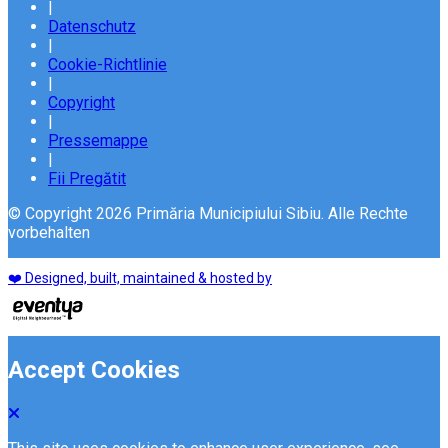
|
Datenschutz
|
Cookie-Richtlinie
|
Copyright
|
Pressemappe
|
Fii Pregătit
© Copyright 2026 Primăria Municipiului Sibiu. Alle Rechte
vorbehalten
❤️ Designed, built, maintained & hosted by
Accept Cookies