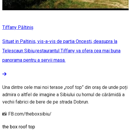
Tiffany Păltiniș
Situat in Paltinis, vis-a-vis de partia Oncesti, deasupra la
Telescaun Sibiu,restaurantul Tiffany va ofera cea mai buna
panorama pentru a servii masa.
Una dintre cele mai noi terase „roof top” din oraș de unde poți
admira o altfel de imagine a Sibiului cu hornul de cărămidă a
vechii fabrici de bere de pe strada Dobrun.
📸 FB.com/theboxsibiu/
the box roof top