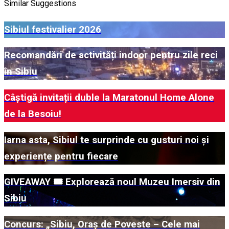
Similar Suggestions
Sibiul festivalier 2026
Recomandări de activități indoor pentru zile reci
în Sibiu
Câștigă invitații duble la Maratonul Home Alone
de la Besoiu!
Iarna asta, Sibiul te surprinde cu gusturi noi și
experiențe pentru fiecare
GIVEAWAY 🎟️ Explorează noul Muzeu Imersiv din
Sibiu
Concurs: „Sibiu, Oraș de Poveste – Cele mai