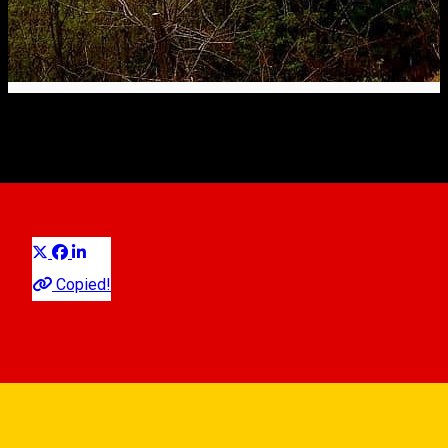
Servit cu priveliște
Experiences
Erfahrungen in Sibiu
Distribuie
Nenumărate sunt locurile de servit ceva bun în Sibiu. Le știți și
Copied!
pe cele care au incluse în meniu panorama orașului?
Ieși din tipare și lasă-te surprins de vibrația orașului întins la
picioarele tale. Ia cu tine cea mai dragă persoană și
descoperă punctele de belvedere:
📸 Ig.com/ralucanedu/