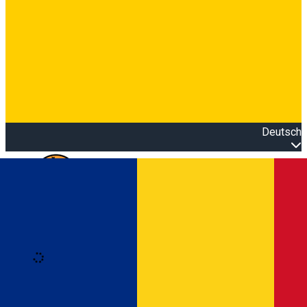
Deutsch
Open main menu
Loading
Anmeldung
Anmelden