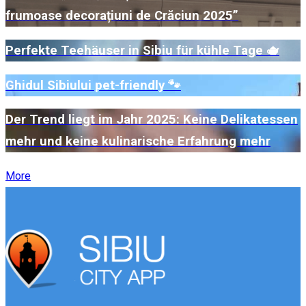
frumoase decorațiuni de Crăciun 2025”
Perfekte Teehäuser in Sibiu für kühle Tage 🫖
Ghidul Sibiului pet-friendly 🐾
Der Trend liegt im Jahr 2025: Keine Delikatessen
mehr und keine kulinarische Erfahrung mehr
More